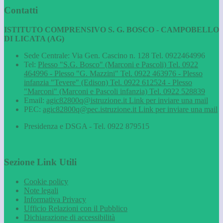
Contatti
ISTITUTO COMPRENSIVO S. G. BOSCO - CAMPOBELLO
DI LICATA (AG)
Sede Centrale: Via Gen. Cascino n. 128 Tel. 0922464996
Tel:
Plesso "S.G. Bosco" (Marconi e Pascoli) Tel. 0922
464996 - Plesso "G. Mazzini" Tel. 0922 463976 - Plesso
infanzia "Tevere" (Edison) Tel. 0922 612524 - Plesso
"Marconi" (Marconi e Pascoli infanzia) Tel. 0922 528839
Email:
agic82800q@istruzione.it
Link per inviare una mail
PEC:
agic82800q@pec.istruzione.it
Link per inviare una mail
Presidenza e DSGA - Tel. 0922 879515
Sezione Link Utili
Cookie policy
Note legali
Informativa Privacy
Ufficio Relazioni con il Pubblico
Dichiarazione di accessibilità