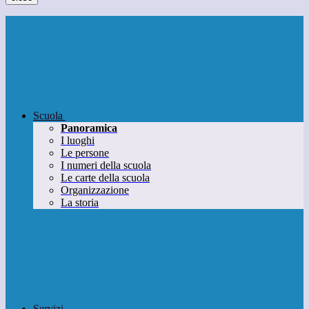
Scuola
Panoramica
I luoghi
Le persone
I numeri della scuola
Le carte della scuola
Organizzazione
La storia
Servizi