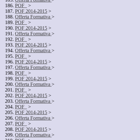
POF_
>
POF 2014-2015
>
Offerta Formativa
>
POF_
>
POF 2014-2015
>
Offerta Formativa
>
POF_
>
POF 2014-2015
>
Offerta Formativa
>
POF_
>
POF 2014-2015
>
Offerta Formativa
>
POF_
>
POF 2014-2015
>
Offerta Formativa
>
POF_
>
POF 2014-2015
>
Offerta Formativa
>
POF_
>
POF 2014-2015
>
Offerta Formativa
>
POF_
>
POF 2014-2015
>
Offerta Formativa
>