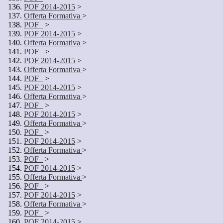
POF 2014-2015
>
Offerta Formativa
>
POF_
>
POF 2014-2015
>
Offerta Formativa
>
POF_
>
POF 2014-2015
>
Offerta Formativa
>
POF_
>
POF 2014-2015
>
Offerta Formativa
>
POF_
>
POF 2014-2015
>
Offerta Formativa
>
POF_
>
POF 2014-2015
>
Offerta Formativa
>
POF_
>
POF 2014-2015
>
Offerta Formativa
>
POF_
>
POF 2014-2015
>
Offerta Formativa
>
POF_
>
POF 2014-2015
>