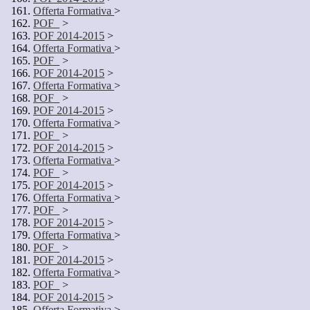
Offerta Formativa
>
POF_
>
POF 2014-2015
>
Offerta Formativa
>
POF_
>
POF 2014-2015
>
Offerta Formativa
>
POF_
>
POF 2014-2015
>
Offerta Formativa
>
POF_
>
POF 2014-2015
>
Offerta Formativa
>
POF_
>
POF 2014-2015
>
Offerta Formativa
>
POF_
>
POF 2014-2015
>
Offerta Formativa
>
POF_
>
POF 2014-2015
>
Offerta Formativa
>
POF_
>
POF 2014-2015
>
Offerta Formativa
>