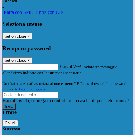
-
Entra con SPID
Entra con CIE
Seleziona utente
button close
×
Recupero password
button close
×
E-mail
Verrà inviato un messaggio
all'indirizzo indicato con le istruzioni necessarie.
Non hai una e-mail associata al nome utente? Effettua il reset della password
tramite la
Login Spaggiari
E-mail inviata, si prega di controllare la casella di posta elettronica!
Errore
Chiudi
Successo