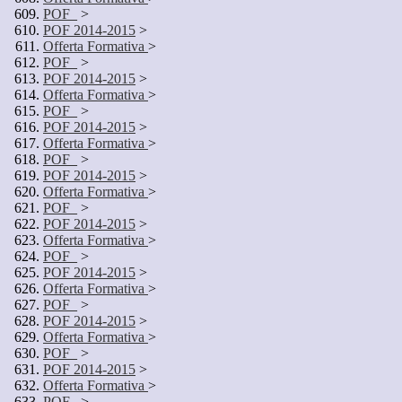
POF_
>
POF 2014-2015
>
Offerta Formativa
>
POF_
>
POF 2014-2015
>
Offerta Formativa
>
POF_
>
POF 2014-2015
>
Offerta Formativa
>
POF_
>
POF 2014-2015
>
Offerta Formativa
>
POF_
>
POF 2014-2015
>
Offerta Formativa
>
POF_
>
POF 2014-2015
>
Offerta Formativa
>
POF_
>
POF 2014-2015
>
Offerta Formativa
>
POF_
>
POF 2014-2015
>
Offerta Formativa
>
POF_
>