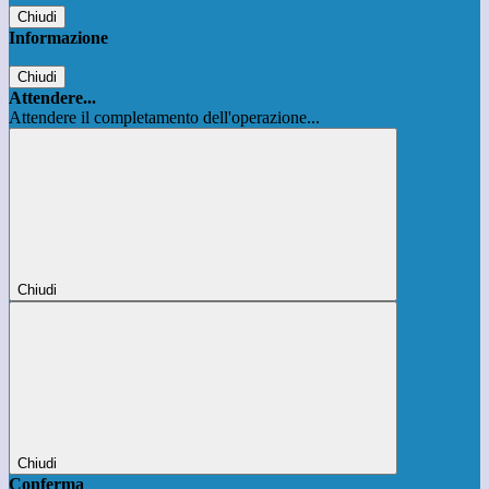
Chiudi
Informazione
Chiudi
Attendere...
Attendere il completamento dell'operazione...
Chiudi
Chiudi
Conferma