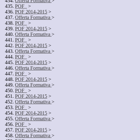
Offerta Formativa
>
POF_
>
POF 2014-2015
>
Offerta Formativa
>
POF_
>
POF 2014-2015
>
Offerta Formativa
>
POF_
>
POF 2014-2015
>
Offerta Formativa
>
POF_
>
POF 2014-2015
>
Offerta Formativa
>
POF_
>
POF 2014-2015
>
Offerta Formativa
>
POF_
>
POF 2014-2015
>
Offerta Formativa
>
POF_
>
POF 2014-2015
>
Offerta Formativa
>
POF_
>
POF 2014-2015
>
Offerta Formativa
>