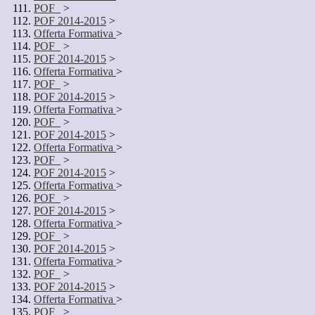
POF_
>
POF 2014-2015
>
Offerta Formativa
>
POF_
>
POF 2014-2015
>
Offerta Formativa
>
POF_
>
POF 2014-2015
>
Offerta Formativa
>
POF_
>
POF 2014-2015
>
Offerta Formativa
>
POF_
>
POF 2014-2015
>
Offerta Formativa
>
POF_
>
POF 2014-2015
>
Offerta Formativa
>
POF_
>
POF 2014-2015
>
Offerta Formativa
>
POF_
>
POF 2014-2015
>
Offerta Formativa
>
POF_
>