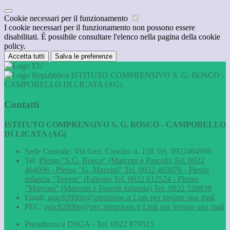
Cookie necessari per il funzionamento
I cookie necessari per il funzionamento non possono essere
disabilitati. È possibile consultare l'elenco nella pagina della cookie
policy.
Accetta tutti
Salva le preferenze
ISTITUTO COMPRENSIVO S. G. BOSCO -
CAMPOBELLO DI LICATA (AG)
Contatti
ISTITUTO COMPRENSIVO S. G. BOSCO - CAMPOBELLO
DI LICATA (AG)
Sede Centrale: Via Gen. Cascino n. 128 Tel. 0922464996
Tel:
Plesso "S.G. Bosco" (Marconi e Pascoli) Tel. 0922
464996 - Plesso "G. Mazzini" Tel. 0922 463976 - Plesso
infanzia "Tevere" (Edison) Tel. 0922 612524 - Plesso
"Marconi" (Marconi e Pascoli infanzia) Tel. 0922 528839
Email:
agic82800q@istruzione.it
Link per inviare una mail
PEC:
agic82800q@pec.istruzione.it
Link per inviare una mail
Presidenza e DSGA - Tel. 0922 879515