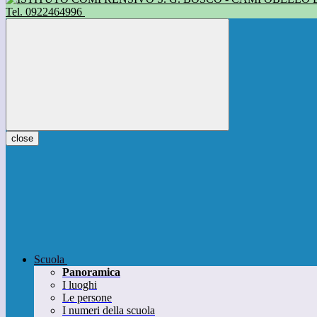
Tel. 0922464996
close
Scuola
Panoramica
I luoghi
Le persone
I numeri della scuola