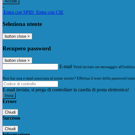
-
Entra con SPID
Entra con CIE
Seleziona utente
button close
×
Recupero password
button close
×
E-mail
Verrà inviato un messaggio all'indirizz
Non hai una e-mail associata al nome utente? Effettua il reset della password tram
E-mail inviata, si prega di controllare la casella di posta elettronica!
Errore
Chiudi
Successo
Chiudi
Informazione