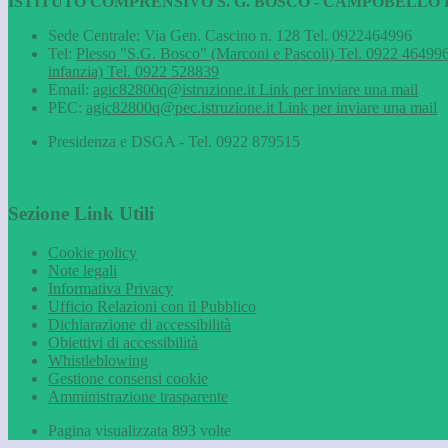
ISTITUTO COMPRENSIVO S. G. BOSCO - CAMPOBELLO D
Sede Centrale: Via Gen. Cascino n. 128 Tel. 0922464996
Tel:
Plesso "S.G. Bosco" (Marconi e Pascoli) Tel. 0922 464996
infanzia) Tel. 0922 528839
Email:
agic82800q@istruzione.it
Link per inviare una mail
PEC:
agic82800q@pec.istruzione.it
Link per inviare una mail
Presidenza e DSGA - Tel. 0922 879515
Sezione Link Utili
Cookie policy
Note legali
Informativa Privacy
Ufficio Relazioni con il Pubblico
Dichiarazione di accessibilità
Obiettivi di accessibilità
Whistleblowing
Gestione consensi cookie
Amministrazione trasparente
Pagina visualizzata
893
volte