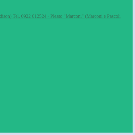
dison) Tel. 0922 612524 - Plesso "Marconi" (Marconi e Pascoli