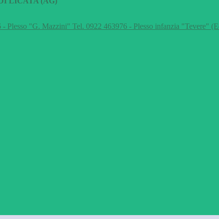
I LICATA (AG)
 - Plesso "G. Mazzini" Tel. 0922 463976 - Plesso infanzia "Tevere" (E