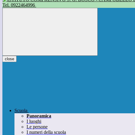
Tel. 0922464996
close
Scuola
Panoramica
I luoghi
Le persone
I numeri della scuola