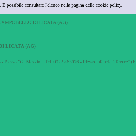
 È possibile consultare l'elenco nella pagina della cookie policy.
CAMPOBELLO DI LICATA (AG)
I LICATA (AG)
 - Plesso "G. Mazzini" Tel. 0922 463976 - Plesso infanzia "Tevere" (E