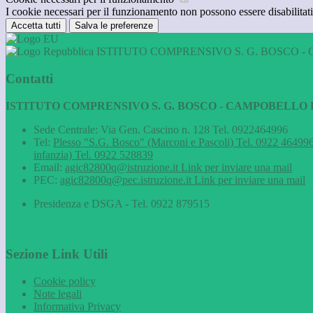
I cookie necessari per il funzionamento non possono essere disabilitati.
Accetta tutti
Salva le preferenze
ISTITUTO COMPRENSIVO S. G. BOSCO - 
Contatti
ISTITUTO COMPRENSIVO S. G. BOSCO - CAMPOBELLO D
Sede Centrale: Via Gen. Cascino n. 128 Tel. 0922464996
Tel:
Plesso "S.G. Bosco" (Marconi e Pascoli) Tel. 0922 464996
infanzia) Tel. 0922 528839
Email:
agic82800q@istruzione.it
Link per inviare una mail
PEC:
agic82800q@pec.istruzione.it
Link per inviare una mail
Presidenza e DSGA - Tel. 0922 879515
Sezione Link Utili
Cookie policy
Note legali
Informativa Privacy