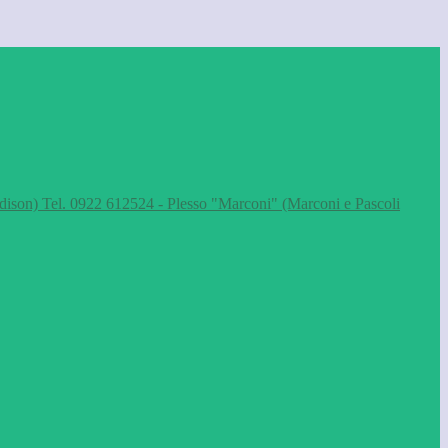
dison) Tel. 0922 612524 - Plesso "Marconi" (Marconi e Pascoli