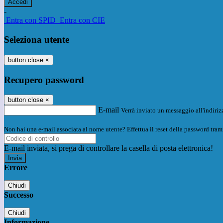
-
Entra con SPID
Entra con CIE
Seleziona utente
button close
×
Recupero password
button close
×
E-mail
Verrà inviato un messaggio all'indirizz
Non hai una e-mail associata al nome utente? Effettua il reset della password tram
E-mail inviata, si prega di controllare la casella di posta elettronica!
Errore
Chiudi
Successo
Chiudi
Informazione