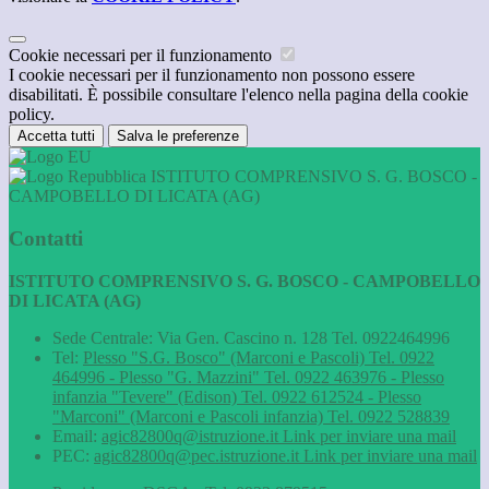
Cookie necessari per il funzionamento
I cookie necessari per il funzionamento non possono essere
disabilitati. È possibile consultare l'elenco nella pagina della cookie
policy.
Accetta tutti
Salva le preferenze
ISTITUTO COMPRENSIVO S. G. BOSCO -
CAMPOBELLO DI LICATA (AG)
Contatti
ISTITUTO COMPRENSIVO S. G. BOSCO - CAMPOBELLO
DI LICATA (AG)
Sede Centrale: Via Gen. Cascino n. 128 Tel. 0922464996
Tel:
Plesso "S.G. Bosco" (Marconi e Pascoli) Tel. 0922
464996 - Plesso "G. Mazzini" Tel. 0922 463976 - Plesso
infanzia "Tevere" (Edison) Tel. 0922 612524 - Plesso
"Marconi" (Marconi e Pascoli infanzia) Tel. 0922 528839
Email:
agic82800q@istruzione.it
Link per inviare una mail
PEC:
agic82800q@pec.istruzione.it
Link per inviare una mail