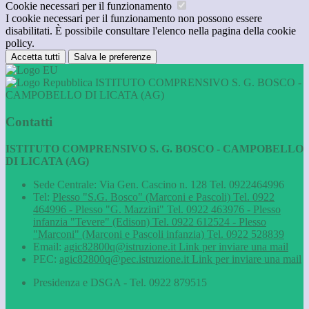
Cookie necessari per il funzionamento
I cookie necessari per il funzionamento non possono essere
disabilitati. È possibile consultare l'elenco nella pagina della cookie
policy.
Accetta tutti
Salva le preferenze
ISTITUTO COMPRENSIVO S. G. BOSCO -
CAMPOBELLO DI LICATA (AG)
Contatti
ISTITUTO COMPRENSIVO S. G. BOSCO - CAMPOBELLO
DI LICATA (AG)
Sede Centrale: Via Gen. Cascino n. 128 Tel. 0922464996
Tel:
Plesso "S.G. Bosco" (Marconi e Pascoli) Tel. 0922
464996 - Plesso "G. Mazzini" Tel. 0922 463976 - Plesso
infanzia "Tevere" (Edison) Tel. 0922 612524 - Plesso
"Marconi" (Marconi e Pascoli infanzia) Tel. 0922 528839
Email:
agic82800q@istruzione.it
Link per inviare una mail
PEC:
agic82800q@pec.istruzione.it
Link per inviare una mail
Presidenza e DSGA - Tel. 0922 879515