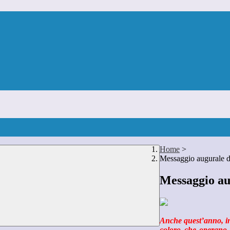
Home
>
Messaggio augurale de
Messaggio aug
Anche quest’anno, in 
coloro che operano 