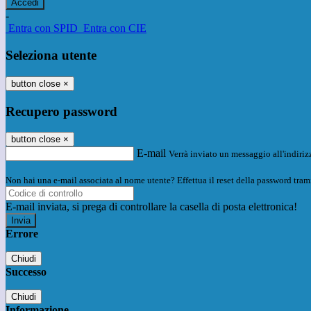
-
Entra con SPID
Entra con CIE
Seleziona utente
button close
×
Recupero password
button close
×
E-mail
Verrà inviato un messaggio all'indirizz
Non hai una e-mail associata al nome utente? Effettua il reset della password tram
E-mail inviata, si prega di controllare la casella di posta elettronica!
Errore
Chiudi
Successo
Chiudi
Informazione