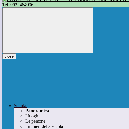
Tel. 0922464996
close
Scuola
Panoramica
I luoghi
Le persone
I numeri della scuola