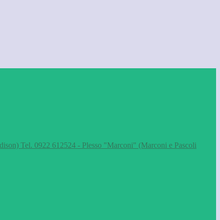
dison) Tel. 0922 612524 - Plesso "Marconi" (Marconi e Pascoli