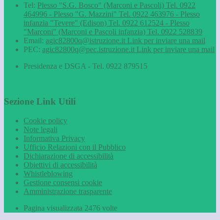
Tel:
Plesso "S.G. Bosco" (Marconi e Pascoli) Tel. 0922
464996 - Plesso "G. Mazzini" Tel. 0922 463976 - Plesso
infanzia "Tevere" (Edison) Tel. 0922 612524 - Plesso
"Marconi" (Marconi e Pascoli infanzia) Tel. 0922 528839
Email:
agic82800q@istruzione.it
Link per inviare una mail
PEC:
agic82800q@pec.istruzione.it
Link per inviare una mail
Presidenza e DSGA - Tel. 0922 879515
Sezione Link Utili
Cookie policy
Note legali
Informativa Privacy
Ufficio Relazioni con il Pubblico
Dichiarazione di accessibilità
Obiettivi di accessibilità
Whistleblowing
Gestione consensi cookie
Amministrazione trasparente
Pagina visualizzata
2476
volte