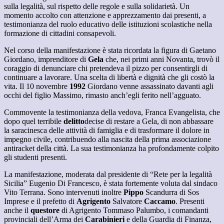
sulla legalità, sul rispetto delle regole e sulla solidarietà. Un
momento accolto con attenzione e apprezzamento dai presenti, a
testimonianza del ruolo educativo delle istituzioni scolastiche nella
formazione di cittadini consapevoli.
Nel corso della manifestazione è stata ricordata la figura di Gaetano
Giordano, imprenditore di
Gela
che, nei primi anni Novanta, trovò il
coraggio di denunciare chi pretendeva il pizzo per consentirgli di
continuare a lavorare. Una scelta di libertà e dignità che gli costò la
vita. Il 10 novembre
1992
Giordano venne assassinato davanti agli
occhi del figlio Massimo, rimasto anch’egli ferito nell’agguato.
Commovente la testimonianza della vedova, Franca Evangelista, che
dopo quel terribile
delitto
decise di restare a Gela, di non abbassare
la saracinesca delle attività di famiglia e di trasformare il dolore in
impegno civile, contribuendo alla nascita della prima associazione
antiracket della città. La sua testimonianza ha profondamente colpito
gli studenti presenti.
La manifestazione, moderata dal presidente di “Rete per la legalità
Sicilia” Eugenio Di Francesco, è stata fortemente voluta dal sindaco
Vito Terrana. Sono intervenuti inoltre
Pippo
Scandurra di Sos
Imprese e il prefetto di
Agrigento
Salvatore
Caccamo
. Presenti
anche il
questore
di Agrigento Tommaso Palumbo, i comandanti
provinciali dell’Arma dei
Carabinieri
e della Guardia di Finanza,