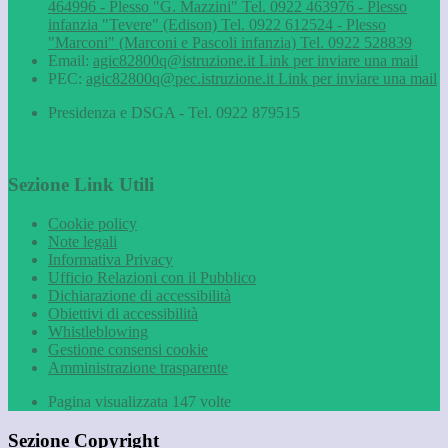
464996 - Plesso "G. Mazzini" Tel. 0922 463976 - Plesso
infanzia "Tevere" (Edison) Tel. 0922 612524 - Plesso
"Marconi" (Marconi e Pascoli infanzia) Tel. 0922 528839
Email:
agic82800q@istruzione.it
Link per inviare una mail
PEC:
agic82800q@pec.istruzione.it
Link per inviare una mail
Presidenza e DSGA - Tel. 0922 879515
Sezione Link Utili
Cookie policy
Note legali
Informativa Privacy
Ufficio Relazioni con il Pubblico
Dichiarazione di accessibilità
Obiettivi di accessibilità
Whistleblowing
Gestione consensi cookie
Amministrazione trasparente
Pagina visualizzata
147
volte
Sezione Copyright