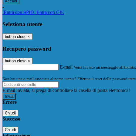
-
Entra con SPID
Entra con CIE
Seleziona utente
button close
×
Recupero password
button close
×
E-mail
Verrà inviato un messaggio all'indirizz
Non hai una e-mail associata al nome utente? Effettua il reset della password tram
E-mail inviata, si prega di controllare la casella di posta elettronica!
Errore
Chiudi
Successo
Chiudi
Informazione