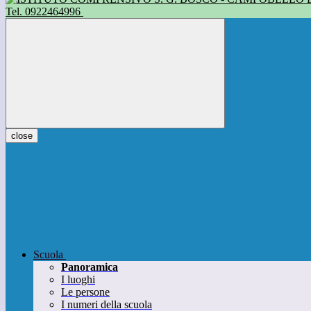
Tel. 0922464996
close
Scuola
Panoramica
I luoghi
Le persone
I numeri della scuola