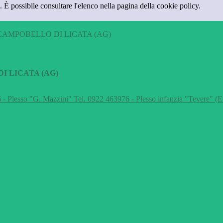
 È possibile consultare l'elenco nella pagina della cookie policy.
CAMPOBELLO DI LICATA (AG)
I LICATA (AG)
 - Plesso "G. Mazzini" Tel. 0922 463976 - Plesso infanzia "Tevere" (E