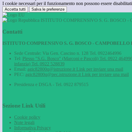
I cookie necessari per il funzionamento non possono essere disabilitati.
Accetta tutti
Salva le preferenze
ISTITUTO COMPRENSIVO S. G. BOSCO - 
Contatti
ISTITUTO COMPRENSIVO S. G. BOSCO - CAMPOBELLO D
Sede Centrale: Via Gen. Cascino n. 128 Tel. 0922464996
Tel:
Plesso "S.G. Bosco" (Marconi e Pascoli) Tel. 0922 464996
infanzia) Tel. 0922 528839
Email:
agic82800q@istruzione.it
Link per inviare una mail
PEC:
agic82800q@pec.istruzione.it
Link per inviare una mail
Presidenza e DSGA - Tel. 0922 879515
Sezione Link Utili
Cookie policy
Note legali
Informativa Privacy