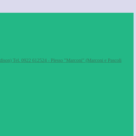
dison) Tel. 0922 612524 - Plesso "Marconi" (Marconi e Pascoli