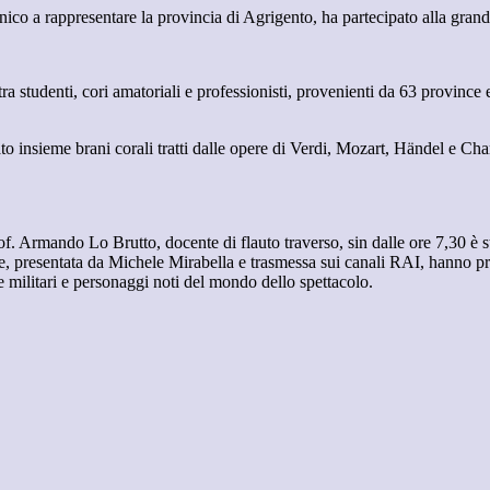
nico a rappresentare la provincia di Agrigento, ha partecipato alla gran
studenti, cori amatoriali e professionisti, provenienti da 63 province e 
ato insieme brani corali tratti dalle opere di Verdi, Mozart, Händel e C
rof. Armando Lo Brutto, docente di flauto traverso, sin dalle ore 7,30 è sta
, presentata da Michele Mirabella e trasmessa sui canali RAI, hanno pres
e militari e personaggi noti del mondo dello spettacolo.