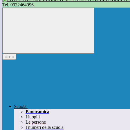
Tel. 0922464996
close
Scuola
Panoramica
I luoghi
Le persone
I numeri della scuola