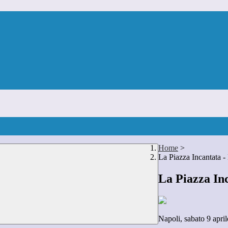
Home
>
La Piazza Incantata -
La Piazza Inc
Napoli, sabato 9 apri