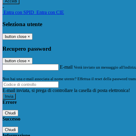
-
Entra con SPID
Entra con CIE
Seleziona utente
button close
×
Recupero password
button close
×
E-mail
Verrà inviato un messaggio all'indirizz
Non hai una e-mail associata al nome utente? Effettua il reset della password tram
E-mail inviata, si prega di controllare la casella di posta elettronica!
Errore
Chiudi
Successo
Chiudi
Informazione