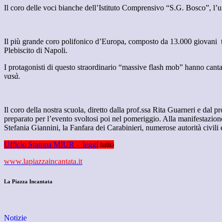
Il coro delle voci bianche dell’Istituto Comprensivo “S.G. Bosco”, l’u
Il più grande coro polifonico d’Europa, composto da 13.000 giovani tra 
Plebiscito di Napoli.
I protagonisti di questo straordinario “massive flash mob” hanno cant
vasà.
Il coro della nostra scuola, diretto dalla prof.ssa Rita Guarneri e dal p
preparato per l’evento svoltosi poi nel pomeriggio. Alla manifestazione
Stefania Giannini, la Fanfara dei Carabinieri, numerose autorità civili 
Ufficio Stampa MIUR - leggi
tutto
www.lapiazzaincantata.it
La Piazza Incantata
Notizie