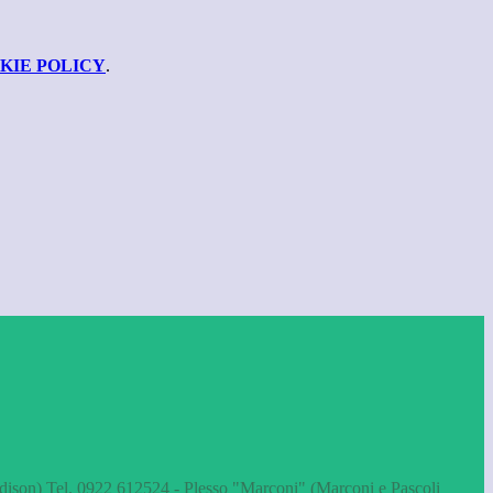
KIE POLICY
.
dison) Tel. 0922 612524 - Plesso "Marconi" (Marconi e Pascoli