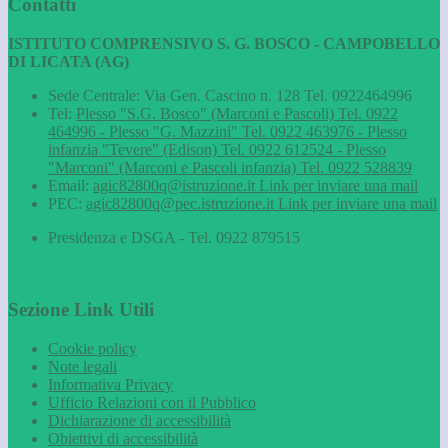
Contatti
ISTITUTO COMPRENSIVO S. G. BOSCO - CAMPOBELLO
DI LICATA (AG)
Sede Centrale: Via Gen. Cascino n. 128 Tel. 0922464996
Tel:
Plesso "S.G. Bosco" (Marconi e Pascoli) Tel. 0922
464996 - Plesso "G. Mazzini" Tel. 0922 463976 - Plesso
infanzia "Tevere" (Edison) Tel. 0922 612524 - Plesso
"Marconi" (Marconi e Pascoli infanzia) Tel. 0922 528839
Email:
agic82800q@istruzione.it
Link per inviare una mail
PEC:
agic82800q@pec.istruzione.it
Link per inviare una mail
Presidenza e DSGA - Tel. 0922 879515
Sezione Link Utili
Cookie policy
Note legali
Informativa Privacy
Ufficio Relazioni con il Pubblico
Dichiarazione di accessibilità
Obiettivi di accessibilità