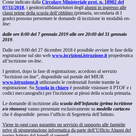
Come indicato dalla
Circolare Ministeriale prot. n. 1890
2 del
07/11/2018
, i genitori/affidatari/tutori degli
alunni in ingresso alle
classi prime della scuola dell’obbligo
(primaria, secondaria di I
grado) possono presentare le domande di iscrizione in modalità
on-
line
:
dalle ore 8:00 del 7 gennaio 2019 alle ore 20:00 del 31 gennaio
2019
.
Dalle ore 9:00 del 27 dicembre 2018 è possibile avviare le fase della
registrazione sul sito web
www.iscrizioni.istruzione.it
propedeutica
all’iscrizione
on-line.
I genitori, dopo la fase di registrazione, accedono al servizio
“Iscrizioni on line”, disponibile sul portale del MIUR
www.istruzione.it
utilizzando le credenziali fornite tramite la
registrazione. Su
Scuola in chiaro
è possibile visionare il PTOF e i
codici meccanografici per l'iscrizione ai plessi della scuola primaria.
Le domande di iscrizione alla
scuola dell’infanzia (prima iscrizione
e/o rinnovo)
vanno presentate esclusivamente su
modello cartaceo
che è disponibile presso l’ufficio di Segreteria dell’Istituto.
Viene in ogni caso garantito un servizio di supporto alle famiglie
prive di strumentazione informatica da parte dell’Ufficio Alunni del
nostro Istituto dal lunedì al venerdì.