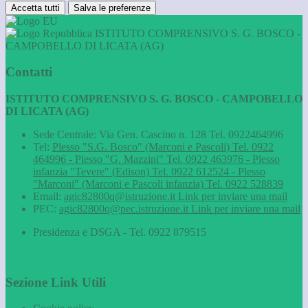
Accetta tutti
Salva le preferenze
ISTITUTO COMPRENSIVO S. G. BOSCO -
CAMPOBELLO DI LICATA (AG)
Contatti
ISTITUTO COMPRENSIVO S. G. BOSCO - CAMPOBELLO
DI LICATA (AG)
Sede Centrale: Via Gen. Cascino n. 128 Tel. 0922464996
Tel:
Plesso "S.G. Bosco" (Marconi e Pascoli) Tel. 0922
464996 - Plesso "G. Mazzini" Tel. 0922 463976 - Plesso
infanzia "Tevere" (Edison) Tel. 0922 612524 - Plesso
"Marconi" (Marconi e Pascoli infanzia) Tel. 0922 528839
Email:
agic82800q@istruzione.it
Link per inviare una mail
PEC:
agic82800q@pec.istruzione.it
Link per inviare una mail
Presidenza e DSGA - Tel. 0922 879515
Sezione Link Utili