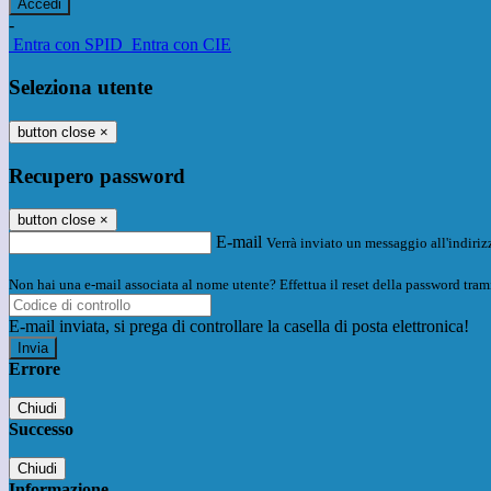
-
Entra con SPID
Entra con CIE
Seleziona utente
button close
×
Recupero password
button close
×
E-mail
Verrà inviato un messaggio all'indirizz
Non hai una e-mail associata al nome utente? Effettua il reset della password tram
E-mail inviata, si prega di controllare la casella di posta elettronica!
Errore
Chiudi
Successo
Chiudi
Informazione