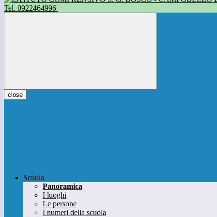
Tel. 0922464996
close
Scuola
Panoramica
I luoghi
Le persone
I numeri della scuola