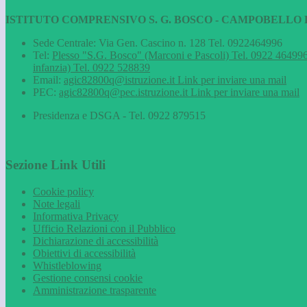
ISTITUTO COMPRENSIVO S. G. BOSCO - CAMPOBELLO D
Sede Centrale: Via Gen. Cascino n. 128 Tel. 0922464996
Tel:
Plesso "S.G. Bosco" (Marconi e Pascoli) Tel. 0922 464996
infanzia) Tel. 0922 528839
Email:
agic82800q@istruzione.it
Link per inviare una mail
PEC:
agic82800q@pec.istruzione.it
Link per inviare una mail
Presidenza e DSGA - Tel. 0922 879515
Sezione Link Utili
Cookie policy
Note legali
Informativa Privacy
Ufficio Relazioni con il Pubblico
Dichiarazione di accessibilità
Obiettivi di accessibilità
Whistleblowing
Gestione consensi cookie
Amministrazione trasparente