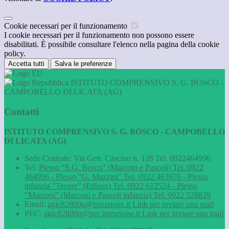
Cookie necessari per il funzionamento
I cookie necessari per il funzionamento non possono essere
disabilitati. È possibile consultare l'elenco nella pagina della cookie
policy.
Accetta tutti
Salva le preferenze
ISTITUTO COMPRENSIVO S. G. BOSCO -
CAMPOBELLO DI LICATA (AG)
Contatti
ISTITUTO COMPRENSIVO S. G. BOSCO - CAMPOBELLO
DI LICATA (AG)
Sede Centrale: Via Gen. Cascino n. 128 Tel. 0922464996
Tel:
Plesso "S.G. Bosco" (Marconi e Pascoli) Tel. 0922
464996 - Plesso "G. Mazzini" Tel. 0922 463976 - Plesso
infanzia "Tevere" (Edison) Tel. 0922 612524 - Plesso
"Marconi" (Marconi e Pascoli infanzia) Tel. 0922 528839
Email:
agic82800q@istruzione.it
Link per inviare una mail
PEC:
agic82800q@pec.istruzione.it
Link per inviare una mail