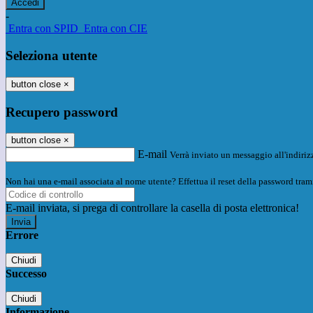
-
Entra con SPID
Entra con CIE
Seleziona utente
button close
×
Recupero password
button close
×
E-mail
Verrà inviato un messaggio all'indirizz
Non hai una e-mail associata al nome utente? Effettua il reset della password tram
E-mail inviata, si prega di controllare la casella di posta elettronica!
Errore
Chiudi
Successo
Chiudi
Informazione