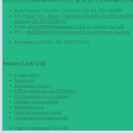
ISTITUTO COMPRENSIVO S. G. BOSCO - CAMPOBELLO D
Sede Centrale: Via Gen. Cascino n. 128 Tel. 0922464996
Tel:
Plesso "S.G. Bosco" (Marconi e Pascoli) Tel. 0922 464996
infanzia) Tel. 0922 528839
Email:
agic82800q@istruzione.it
Link per inviare una mail
PEC:
agic82800q@pec.istruzione.it
Link per inviare una mail
Presidenza e DSGA - Tel. 0922 879515
Sezione Link Utili
Cookie policy
Note legali
Informativa Privacy
Ufficio Relazioni con il Pubblico
Dichiarazione di accessibilità
Obiettivi di accessibilità
Whistleblowing
Gestione consensi cookie
Amministrazione trasparente
Pagina visualizzata
760
volte