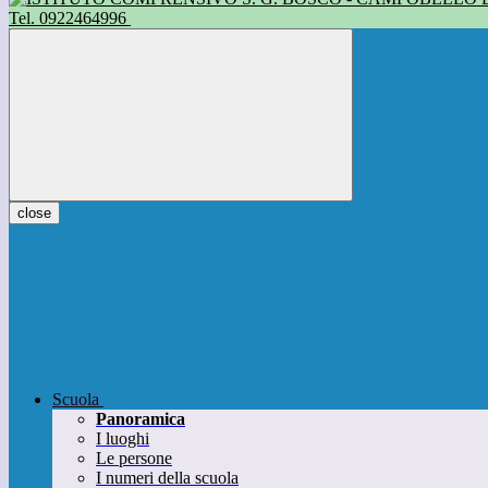
Tel. 0922464996
close
Scuola
Panoramica
I luoghi
Le persone
I numeri della scuola