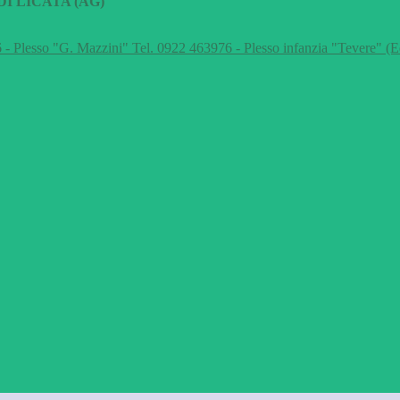
I LICATA (AG)
 - Plesso "G. Mazzini" Tel. 0922 463976 - Plesso infanzia "Tevere" (E