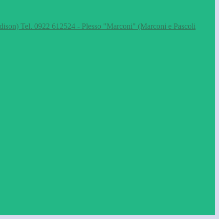
dison) Tel. 0922 612524 - Plesso "Marconi" (Marconi e Pascoli