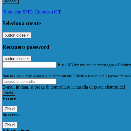
-
Entra con SPID
Entra con CIE
Seleziona utente
button close
×
Recupero password
button close
×
E-mail
Verrà inviato un messaggio all'indirizz
Non hai una e-mail associata al nome utente? Effettua il reset della password tram
E-mail inviata, si prega di controllare la casella di posta elettronica!
Errore
Chiudi
Successo
Chiudi
Informazione