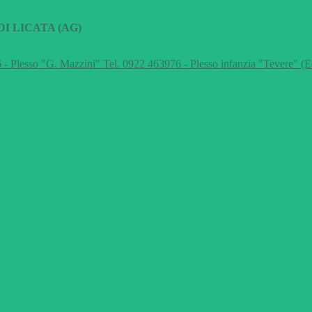
I LICATA (AG)
 - Plesso "G. Mazzini" Tel. 0922 463976 - Plesso infanzia "Tevere" (E