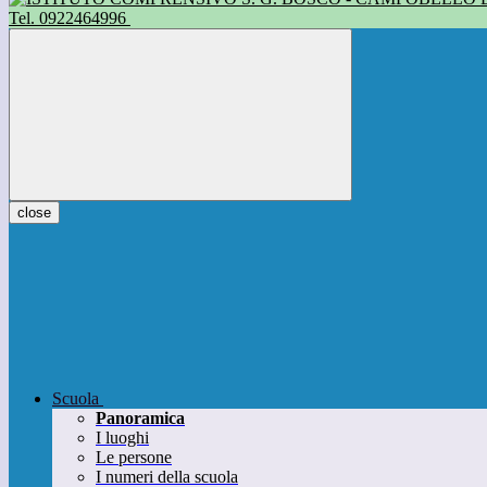
Tel. 0922464996
close
Scuola
Panoramica
I luoghi
Le persone
I numeri della scuola