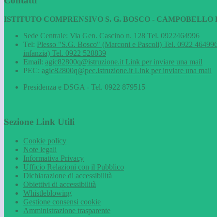
Contatti
ISTITUTO COMPRENSIVO S. G. BOSCO - CAMPOBELLO D
Sede Centrale: Via Gen. Cascino n. 128 Tel. 0922464996
Tel:
Plesso "S.G. Bosco" (Marconi e Pascoli) Tel. 0922 464996
infanzia) Tel. 0922 528839
Email:
agic82800q@istruzione.it
Link per inviare una mail
PEC:
agic82800q@pec.istruzione.it
Link per inviare una mail
Presidenza e DSGA - Tel. 0922 879515
Sezione Link Utili
Cookie policy
Note legali
Informativa Privacy
Ufficio Relazioni con il Pubblico
Dichiarazione di accessibilità
Obiettivi di accessibilità
Whistleblowing
Gestione consensi cookie
Amministrazione trasparente