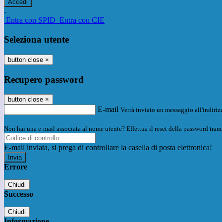
-
Entra con SPID
Entra con CIE
Seleziona utente
button close
×
Recupero password
button close
×
E-mail
Verrà inviato un messaggio all'indirizz
Non hai una e-mail associata al nome utente? Effettua il reset della password tram
E-mail inviata, si prega di controllare la casella di posta elettronica!
Errore
Chiudi
Successo
Chiudi
Informazione