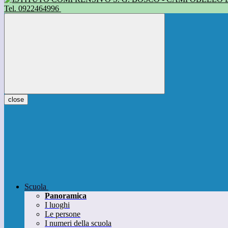
Tel. 0922464996
close
Scuola
Panoramica
I luoghi
Le persone
I numeri della scuola