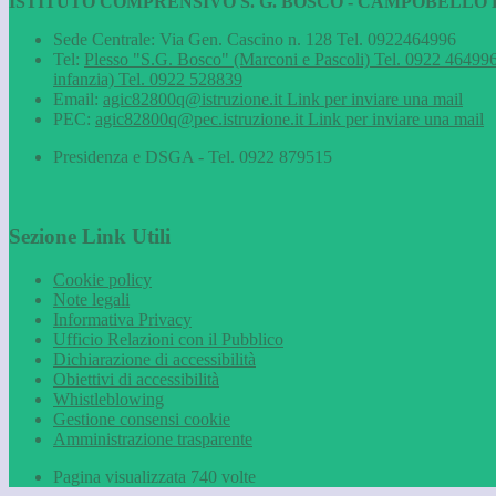
ISTITUTO COMPRENSIVO S. G. BOSCO - CAMPOBELLO D
Sede Centrale: Via Gen. Cascino n. 128 Tel. 0922464996
Tel:
Plesso "S.G. Bosco" (Marconi e Pascoli) Tel. 0922 464996
infanzia) Tel. 0922 528839
Email:
agic82800q@istruzione.it
Link per inviare una mail
PEC:
agic82800q@pec.istruzione.it
Link per inviare una mail
Presidenza e DSGA - Tel. 0922 879515
Sezione Link Utili
Cookie policy
Note legali
Informativa Privacy
Ufficio Relazioni con il Pubblico
Dichiarazione di accessibilità
Obiettivi di accessibilità
Whistleblowing
Gestione consensi cookie
Amministrazione trasparente
Pagina visualizzata
740
volte