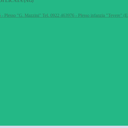
I LICATA (AG)
 - Plesso "G. Mazzini" Tel. 0922 463976 - Plesso infanzia "Tevere" (E