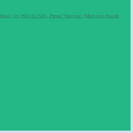
dison) Tel. 0922 612524 - Plesso "Marconi" (Marconi e Pascoli