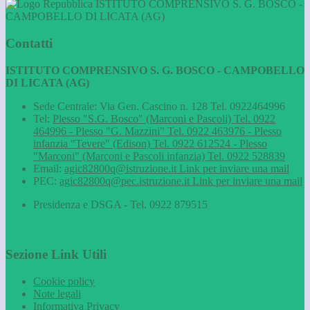
ISTITUTO COMPRENSIVO S. G. BOSCO -
CAMPOBELLO DI LICATA (AG)
Contatti
ISTITUTO COMPRENSIVO S. G. BOSCO - CAMPOBELLO
DI LICATA (AG)
Sede Centrale: Via Gen. Cascino n. 128 Tel. 0922464996
Tel:
Plesso "S.G. Bosco" (Marconi e Pascoli) Tel. 0922
464996 - Plesso "G. Mazzini" Tel. 0922 463976 - Plesso
infanzia "Tevere" (Edison) Tel. 0922 612524 - Plesso
"Marconi" (Marconi e Pascoli infanzia) Tel. 0922 528839
Email:
agic82800q@istruzione.it
Link per inviare una mail
PEC:
agic82800q@pec.istruzione.it
Link per inviare una mail
Presidenza e DSGA - Tel. 0922 879515
Sezione Link Utili
Cookie policy
Note legali
Informativa Privacy