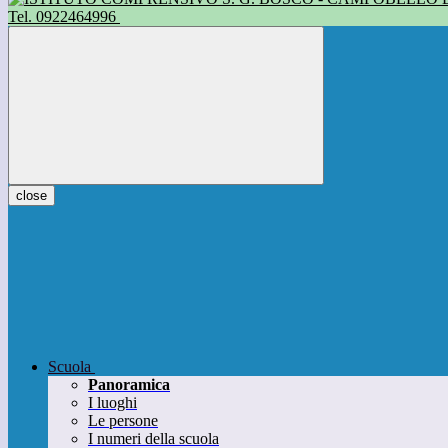
Tel. 0922464996
close
Scuola
Panoramica
I luoghi
Le persone
I numeri della scuola