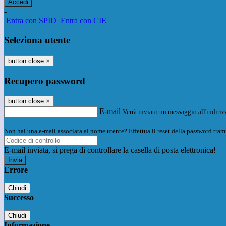
-
Entra con SPID
Entra con CIE
Seleziona utente
button close
×
Recupero password
button close
×
E-mail
Verrà inviato un messaggio all'indirizz
Non hai una e-mail associata al nome utente? Effettua il reset della password tram
E-mail inviata, si prega di controllare la casella di posta elettronica!
Errore
Chiudi
Successo
Chiudi
Informazione