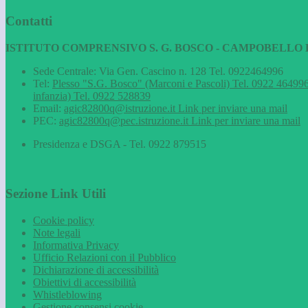
Contatti
ISTITUTO COMPRENSIVO S. G. BOSCO - CAMPOBELLO D
Sede Centrale: Via Gen. Cascino n. 128 Tel. 0922464996
Tel:
Plesso "S.G. Bosco" (Marconi e Pascoli) Tel. 0922 464996
infanzia) Tel. 0922 528839
Email:
agic82800q@istruzione.it
Link per inviare una mail
PEC:
agic82800q@pec.istruzione.it
Link per inviare una mail
Presidenza e DSGA - Tel. 0922 879515
Sezione Link Utili
Cookie policy
Note legali
Informativa Privacy
Ufficio Relazioni con il Pubblico
Dichiarazione di accessibilità
Obiettivi di accessibilità
Whistleblowing
Gestione consensi cookie