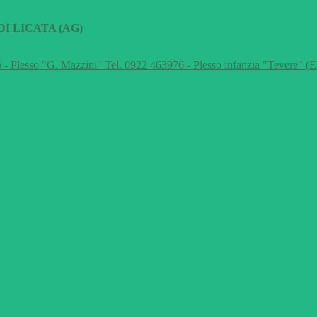
I LICATA (AG)
 - Plesso "G. Mazzini" Tel. 0922 463976 - Plesso infanzia "Tevere" (E