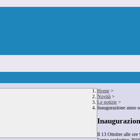
Home
>
Novità
>
Le notizie
>
Inaugurazione anno s
Inaugurazion
Il 13 Ottobre alle ore
l'anno scolastico 2016