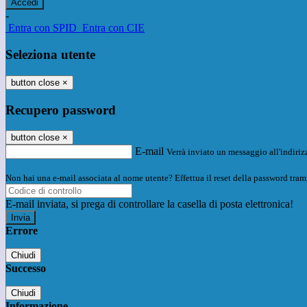
-
Entra con SPID
Entra con CIE
Seleziona utente
button close
×
Recupero password
button close
×
E-mail
Verrà inviato un messaggio all'indirizz
Non hai una e-mail associata al nome utente? Effettua il reset della password tram
E-mail inviata, si prega di controllare la casella di posta elettronica!
Errore
Chiudi
Successo
Chiudi
Informazione