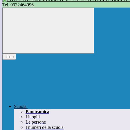
Tel. 0922464996
close
Scuola
Panoramica
I luoghi
Le persone
I numeri della scuola