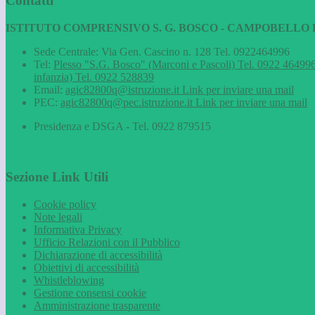
Contatti
ISTITUTO COMPRENSIVO S. G. BOSCO - CAMPOBELLO D
Sede Centrale: Via Gen. Cascino n. 128 Tel. 0922464996
Tel:
Plesso "S.G. Bosco" (Marconi e Pascoli) Tel. 0922 464996
infanzia) Tel. 0922 528839
Email:
agic82800q@istruzione.it
Link per inviare una mail
PEC:
agic82800q@pec.istruzione.it
Link per inviare una mail
Presidenza e DSGA - Tel. 0922 879515
Sezione Link Utili
Cookie policy
Note legali
Informativa Privacy
Ufficio Relazioni con il Pubblico
Dichiarazione di accessibilità
Obiettivi di accessibilità
Whistleblowing
Gestione consensi cookie
Amministrazione trasparente