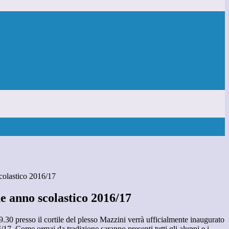
colastico 2016/17
e anno scolastico 2016/17
 9.30 presso il cortile del plesso Mazzini verrà ufficialmente inaugurato
/17. Come ormai da tradizione saranno presenti tutti gli alunni e i