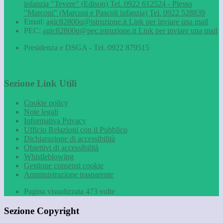
infanzia "Tevere" (Edison) Tel. 0922 612524 - Plesso
"Marconi" (Marconi e Pascoli infanzia) Tel. 0922 528839
Email:
agic82800q@istruzione.it
Link per inviare una mail
PEC:
agic82800q@pec.istruzione.it
Link per inviare una mail
Presidenza e DSGA - Tel. 0922 879515
Sezione Link Utili
Cookie policy
Note legali
Informativa Privacy
Ufficio Relazioni con il Pubblico
Dichiarazione di accessibilità
Obiettivi di accessibilità
Whistleblowing
Gestione consensi cookie
Amministrazione trasparente
Pagina visualizzata
473
volte
Sezione Copyright