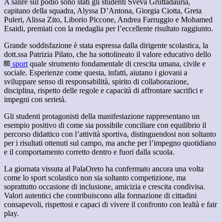
A salire sul podio sono stati gli studenti Sveva Gruttadauria,
capitano della squadra, Alyssa D’Antona, Giorgia Ciotta, Greta
Puleri, Alissa Zito, Liborio Piccone, Andrea Farruggio e Mohamed
Esaidi, premiati con la medaglia per l’eccellente risultato raggiunto.
Grande soddisfazione è stata espressa dalla dirigente scolastica, la
dott.ssa Patrizia Pilato, che ha sottolineato il valore educativo dello
sport
quale strumento fondamentale di crescita umana, civile e
sociale. Esperienze come questa, infatti, aiutano i giovani a
sviluppare senso di responsabilità, spirito di collaborazione,
disciplina, rispetto delle regole e capacità di affrontare sacrifici e
impegni con serietà.
Gli studenti protagonisti della manifestazione rappresentano un
esempio positivo di come sia possibile conciliare con equilibrio il
percorso didattico con l’attività sportiva, distinguendosi non soltanto
per i risultati ottenuti sul campo, ma anche per l’impegno quotidiano
e il comportamento corretto dentro e fuori dalla scuola.
La giornata vissuta al PalaOreto ha confermato ancora una volta
come lo sport scolastico non sia soltanto competizione, ma
soprattutto occasione di inclusione, amicizia e crescita condivisa.
Valori autentici che contribuiscono alla formazione di cittadini
consapevoli, rispettosi e capaci di vivere il confronto con lealtà e fair
play.