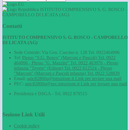
ISTITUTO COMPRENSIVO S. G. BOSCO -
CAMPOBELLO DI LICATA (AG)
Contatti
ISTITUTO COMPRENSIVO S. G. BOSCO - CAMPOBELLO
DI LICATA (AG)
Sede Centrale: Via Gen. Cascino n. 128 Tel. 0922464996
Tel:
Plesso "S.G. Bosco" (Marconi e Pascoli) Tel. 0922
464996 - Plesso "G. Mazzini" Tel. 0922 463976 - Plesso
infanzia "Tevere" (Edison) Tel. 0922 612524 - Plesso
"Marconi" (Marconi e Pascoli infanzia) Tel. 0922 528839
Email:
agic82800q@istruzione.it
Link per inviare una mail
PEC:
agic82800q@pec.istruzione.it
Link per inviare una mail
Presidenza e DSGA - Tel. 0922 879515
Sezione Link Utili
Cookie policy