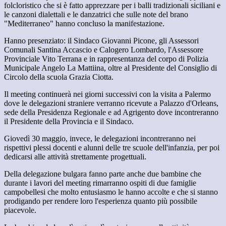
folcloristico che si è fatto apprezzare per i balli tradizionali siciliani e
le canzoni dialettali e le danzatrici che sulle note del brano
"Mediterraneo" hanno concluso la manifestazione.
Hanno presenziato: il Sindaco Giovanni Picone, gli Assessori
Comunali Santina Accascio e Calogero Lombardo, l'Assessore
Provinciale Vito Terrana e in rappresentanza del corpo di Polizia
Municipale Angelo La Mattiina, oltre al Presidente del Consiglio di
Circolo della scuola Grazia Ciotta.
Il meeting continuerà nei giorni successivi con la visita a Palermo
dove le delegazioni straniere verranno ricevute a Palazzo d'Orleans,
sede della Presidenza Regionale e ad Agrigento dove incontreranno
il Presidente della Provincia e il Sindaco.
Giovedì 30 maggio, invece, le delegazioni incontreranno nei
rispettivi plessi docenti e alunni delle tre scuole dell'infanzia, per poi
dedicarsi alle attività strettamente progettuali.
Della delegazione bulgara fanno parte anche due bambine che
durante i lavori del meeting rimarranno ospiti di due famiglie
campobellesi che molto entusiasmo le hanno accolte e che si stanno
prodigando per rendere loro l'esperienza quanto più possibile
piacevole.