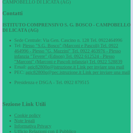
CAMPOBELLO DI LICATA (AG)
Contatti
ISTITUTO COMPRENSIVO S. G. BOSCO - CAMPOBELLO
DI LICATA (AG)
Sede Centrale: Via Gen. Cascino n. 128 Tel. 0922464996
Tel:
Plesso "S.G. Bosco" (Marconi e Pascoli) Tel. 0922
464996 - Plesso "G. Mazzini" Tel. 0922 463976 - Plesso
infanzia "Tevere" (Edison) Tel. 0922 612524 - Plesso
"Marconi" (Marconi e Pascoli infanzia) Tel. 0922 528839
Email:
agic82800q@istruzione.it
Link per inviare una mail
PEC:
agic82800q@pec.istruzione.it
Link per inviare una mail
Presidenza e DSGA - Tel. 0922 879515
Sezione Link Utili
Cookie policy
Note legali
Informativa Privacy
Ufficio Relazioni con il Pubblico