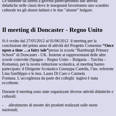
Le bambine da lunedì a giovedì parteciperanno alle attività
didattiche nelle classi dove le insegnanti favoriranno uno scambio
culturale tra gli alunni italiani e le due "alunne" bulgare.
Il meeting di Doncaster - Regno Unito
Si è svolto dal 27/05/2012 al 01/06/2012 il meeting per la
conclusione del primo anno di attività del Progetto Comenius
“Once
upon a time …a fairy tale”
presso la scuola “Barnburgh Primary
School” di Doncaster - UK. Insieme ai rappresentanti delle altre
scuole coinvolte (Spagna – Regno Unito – Bulgaria – Turchia –
Romania), per la nostra istituzione scolastica, al meeting hanno
partecipato: il Dirigente Scolastico Giuseppa Cartella, l’ins. referente
Lina Sanfilippo e le inss. Laura Di Caro e Carmela
Fontana. L’accoglienza da parte dei colleghi inglesi è stata
eccellente.
Durante il meeting sono state organizzate diverse attività didattiche e
culturali:
- allestimento di mostre dei prodotti realizzati sulle storie
nazionali;