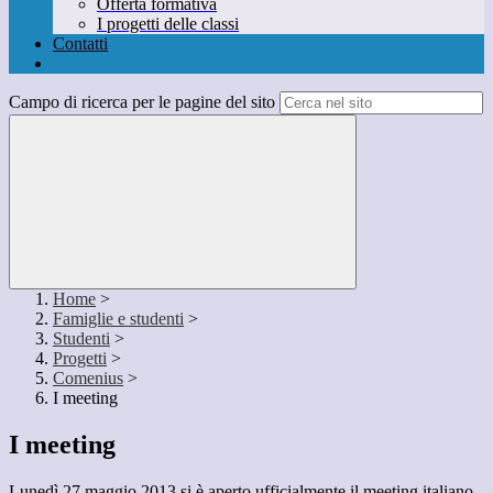
Offerta formativa
I progetti delle classi
Contatti
Campo di ricerca per le pagine del sito
Home
>
Famiglie e studenti
>
Studenti
>
Progetti
>
Comenius
>
I meeting
I meeting
Lunedì 27 maggio 2013 si è aperto ufficialmente il meeting italiano