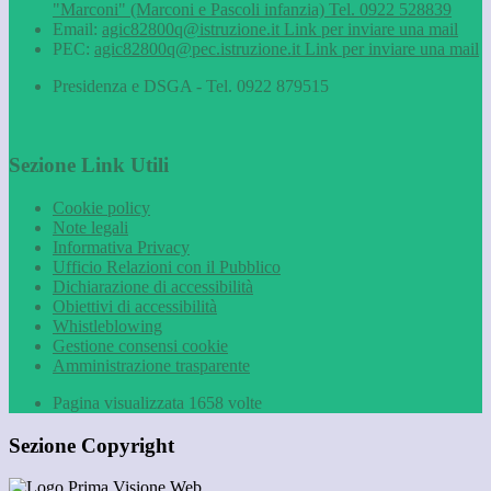
"Marconi" (Marconi e Pascoli infanzia) Tel. 0922 528839
Email:
agic82800q@istruzione.it
Link per inviare una mail
PEC:
agic82800q@pec.istruzione.it
Link per inviare una mail
Presidenza e DSGA - Tel. 0922 879515
Sezione Link Utili
Cookie policy
Note legali
Informativa Privacy
Ufficio Relazioni con il Pubblico
Dichiarazione di accessibilità
Obiettivi di accessibilità
Whistleblowing
Gestione consensi cookie
Amministrazione trasparente
Pagina visualizzata
1658
volte
Sezione Copyright