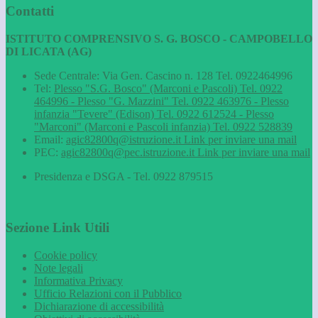
Contatti
ISTITUTO COMPRENSIVO S. G. BOSCO - CAMPOBELLO
DI LICATA (AG)
Sede Centrale: Via Gen. Cascino n. 128 Tel. 0922464996
Tel:
Plesso "S.G. Bosco" (Marconi e Pascoli) Tel. 0922
464996 - Plesso "G. Mazzini" Tel. 0922 463976 - Plesso
infanzia "Tevere" (Edison) Tel. 0922 612524 - Plesso
"Marconi" (Marconi e Pascoli infanzia) Tel. 0922 528839
Email:
agic82800q@istruzione.it
Link per inviare una mail
PEC:
agic82800q@pec.istruzione.it
Link per inviare una mail
Presidenza e DSGA - Tel. 0922 879515
Sezione Link Utili
Cookie policy
Note legali
Informativa Privacy
Ufficio Relazioni con il Pubblico
Dichiarazione di accessibilità