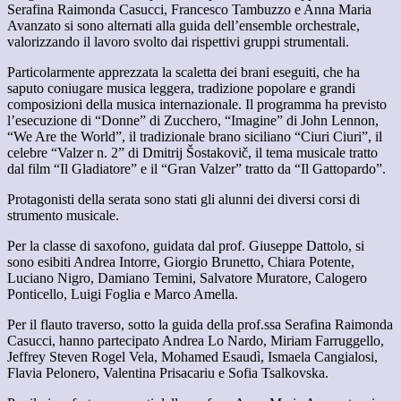
Serafina Raimonda Casucci, Francesco Tambuzzo e Anna Maria
Avanzato si sono alternati alla guida dell’ensemble orchestrale,
valorizzando il lavoro svolto dai rispettivi gruppi strumentali.
Particolarmente apprezzata la scaletta dei brani eseguiti, che ha
saputo coniugare musica leggera, tradizione popolare e grandi
composizioni della musica internazionale. Il programma ha previsto
l’esecuzione di “Donne” di Zucchero, “Imagine” di John Lennon,
“We Are the World”, il tradizionale brano siciliano “Ciuri Ciuri”, il
celebre “Valzer n. 2” di Dmitrij Šostakovič, il tema musicale tratto
dal film “Il Gladiatore” e il “Gran Valzer” tratto da “Il Gattopardo”.
Protagonisti della serata sono stati gli alunni dei diversi corsi di
strumento musicale.
Per la classe di saxofono, guidata dal prof. Giuseppe Dattolo, si
sono esibiti Andrea Intorre, Giorgio Brunetto, Chiara Potente,
Luciano Nigro, Damiano Temini, Salvatore Muratore, Calogero
Ponticello, Luigi Foglia e Marco Amella.
Per il flauto traverso, sotto la guida della prof.ssa Serafina Raimonda
Casucci, hanno partecipato Andrea Lo Nardo, Miriam Farruggello,
Jeffrey Steven Rogel Vela, Mohamed Esaudì, Ismaela Cangialosi,
Flavia Pelonero, Valentina Prisacariu e Sofia Tsalkovska.