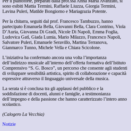
Per il pianoforte, preparati dalla prof.ssa Anna Maria Avanzato, si
sono esibiti Mattia Termini, Raffaele Liuzza, Giorgia Termini,
Lavina Puleri, Matilde Bongiorno e Mariagrazia Potente.
Per la chitarra, seguiti dal prof. Francesco Tambuzzo, hanno
partecipato Emanuela Bella, Giovanni Bella, Clara Contrino, Viola
D’Auria, Giovanna Di Gradi, Nicole Di Napoli, Emma Foglia,
Ludovica Gatì, Giada Lumia, Mario Milazzo, Francesco Napoli,
Salvatore Puleri, Emanuele Seravillo, Martina Terranova,
Gianmarco Tunno, Michele Vella e Chiara Scicolone.
L’iniziativa ha confermato ancora una volta l’importanza
dell’indirizzo musicale all’interno dell’offerta formativa dell’Istituto
Comprensivo “S. G. Bosco”, un percorso che consente agli studenti
di sviluppare sensibilità artistica, spirito di collaborazione e capacità
espressive attraverso il linguaggio universale della musica.
La serata si è conclusa tra gli applausi del pubblico e la
soddisfazione di docenti, alunni e famiglie, a testimonianza
dell’impegno e della passione che hanno caratterizzato l’intero anno
scolastico.
(Calogero La Vecchia)
Notizie