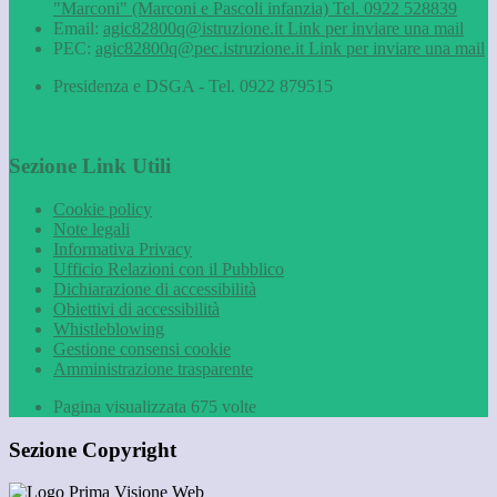
"Marconi" (Marconi e Pascoli infanzia) Tel. 0922 528839
Email:
agic82800q@istruzione.it
Link per inviare una mail
PEC:
agic82800q@pec.istruzione.it
Link per inviare una mail
Presidenza e DSGA - Tel. 0922 879515
Sezione Link Utili
Cookie policy
Note legali
Informativa Privacy
Ufficio Relazioni con il Pubblico
Dichiarazione di accessibilità
Obiettivi di accessibilità
Whistleblowing
Gestione consensi cookie
Amministrazione trasparente
Pagina visualizzata
675
volte
Sezione Copyright