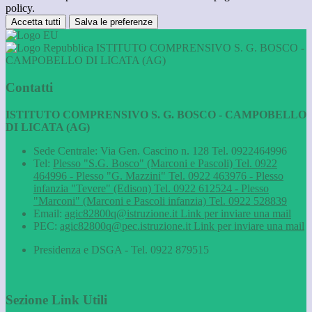
policy.
Accetta tutti
Salva le preferenze
ISTITUTO COMPRENSIVO S. G. BOSCO -
CAMPOBELLO DI LICATA (AG)
Contatti
ISTITUTO COMPRENSIVO S. G. BOSCO - CAMPOBELLO
DI LICATA (AG)
Sede Centrale: Via Gen. Cascino n. 128 Tel. 0922464996
Tel:
Plesso "S.G. Bosco" (Marconi e Pascoli) Tel. 0922
464996 - Plesso "G. Mazzini" Tel. 0922 463976 - Plesso
infanzia "Tevere" (Edison) Tel. 0922 612524 - Plesso
"Marconi" (Marconi e Pascoli infanzia) Tel. 0922 528839
Email:
agic82800q@istruzione.it
Link per inviare una mail
PEC:
agic82800q@pec.istruzione.it
Link per inviare una mail
Presidenza e DSGA - Tel. 0922 879515
Sezione Link Utili