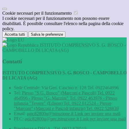
Cookie necessari per il funzionamento
I cookie necessari per il funzionamento non possono essere
disabilitati. È possibile consultare l'elenco nella pagina della cookie
policy.
Accetta tutti
Salva le preferenze
ISTITUTO COMPRENSIVO S. G. BOSCO -
CAMPOBELLO DI LICATA (AG)
Contatti
ISTITUTO COMPRENSIVO S. G. BOSCO - CAMPOBELLO
DI LICATA (AG)
Sede Centrale: Via Gen. Cascino n. 128 Tel. 0922464996
Tel:
Plesso "S.G. Bosco" (Marconi e Pascoli) Tel. 0922
464996 - Plesso "G. Mazzini" Tel. 0922 463976 - Plesso
infanzia "Tevere" (Edison) Tel. 0922 612524 - Plesso
"Marconi" (Marconi e Pascoli infanzia) Tel. 0922 528839
Email:
agic82800q@istruzione.it
Link per inviare una mail
PEC:
agic82800q@pec.istruzione.it
Link per inviare una mail
Presidenza e DSGA - Tel. 0922 879515