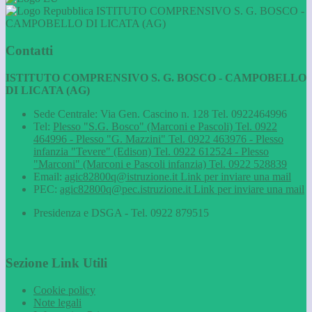
ISTITUTO COMPRENSIVO S. G. BOSCO -
CAMPOBELLO DI LICATA (AG)
Contatti
ISTITUTO COMPRENSIVO S. G. BOSCO - CAMPOBELLO
DI LICATA (AG)
Sede Centrale: Via Gen. Cascino n. 128 Tel. 0922464996
Tel:
Plesso "S.G. Bosco" (Marconi e Pascoli) Tel. 0922
464996 - Plesso "G. Mazzini" Tel. 0922 463976 - Plesso
infanzia "Tevere" (Edison) Tel. 0922 612524 - Plesso
"Marconi" (Marconi e Pascoli infanzia) Tel. 0922 528839
Email:
agic82800q@istruzione.it
Link per inviare una mail
PEC:
agic82800q@pec.istruzione.it
Link per inviare una mail
Presidenza e DSGA - Tel. 0922 879515
Sezione Link Utili
Cookie policy
Note legali