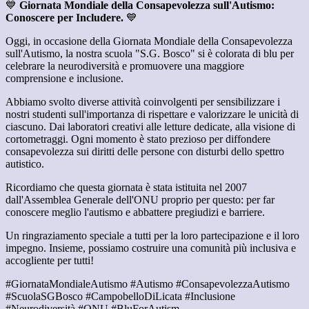
💙
Giornata Mondiale della Consapevolezza sull'Autismo:
Conoscere per Includere.
💙
Oggi, in occasione della Giornata Mondiale della Consapevolezza
sull'Autismo, la nostra scuola "S.G. Bosco" si è colorata di blu per
celebrare la neurodiversità e promuovere una maggiore
comprensione e inclusione.
Abbiamo svolto diverse attività coinvolgenti per sensibilizzare i
nostri studenti sull'importanza di rispettare e valorizzare le unicità di
ciascuno. Dai laboratori creativi alle letture dedicate, alla visione di
cortometraggi. Ogni momento è stato prezioso per diffondere
consapevolezza sui diritti delle persone con disturbi dello spettro
autistico.
Ricordiamo che questa giornata è stata istituita nel 2007
dall'Assemblea Generale dell'ONU proprio per questo: per far
conoscere meglio l'autismo e abbattere pregiudizi e barriere.
Un ringraziamento speciale a tutti per la loro partecipazione e il loro
impegno. Insieme, possiamo costruire una comunità più inclusiva e
accogliente per tutti!
#GiornataMondialeAutismo #Autismo #ConsapevolezzaAutismo
#ScuolaSGBosco #CampobelloDiLicata #Inclusione
#Neurodiversità #ONU #BluForAutism