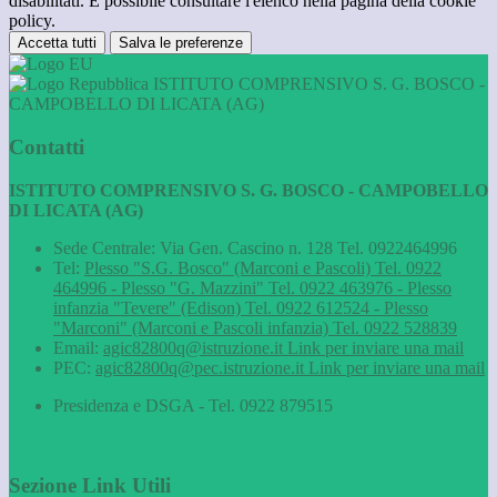
disabilitati. È possibile consultare l'elenco nella pagina della cookie
policy.
Accetta tutti
Salva le preferenze
ISTITUTO COMPRENSIVO S. G. BOSCO -
CAMPOBELLO DI LICATA (AG)
Contatti
ISTITUTO COMPRENSIVO S. G. BOSCO - CAMPOBELLO
DI LICATA (AG)
Sede Centrale: Via Gen. Cascino n. 128 Tel. 0922464996
Tel:
Plesso "S.G. Bosco" (Marconi e Pascoli) Tel. 0922
464996 - Plesso "G. Mazzini" Tel. 0922 463976 - Plesso
infanzia "Tevere" (Edison) Tel. 0922 612524 - Plesso
"Marconi" (Marconi e Pascoli infanzia) Tel. 0922 528839
Email:
agic82800q@istruzione.it
Link per inviare una mail
PEC:
agic82800q@pec.istruzione.it
Link per inviare una mail
Presidenza e DSGA - Tel. 0922 879515
Sezione Link Utili