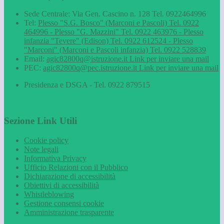
Sede Centrale: Via Gen. Cascino n. 128 Tel. 0922464996
Tel:
Plesso "S.G. Bosco" (Marconi e Pascoli) Tel. 0922
464996 - Plesso "G. Mazzini" Tel. 0922 463976 - Plesso
infanzia "Tevere" (Edison) Tel. 0922 612524 - Plesso
"Marconi" (Marconi e Pascoli infanzia) Tel. 0922 528839
Email:
agic82800q@istruzione.it
Link per inviare una mail
PEC:
agic82800q@pec.istruzione.it
Link per inviare una mail
Presidenza e DSGA - Tel. 0922 879515
Sezione Link Utili
Cookie policy
Note legali
Informativa Privacy
Ufficio Relazioni con il Pubblico
Dichiarazione di accessibilità
Obiettivi di accessibilità
Whistleblowing
Gestione consensi cookie
Amministrazione trasparente