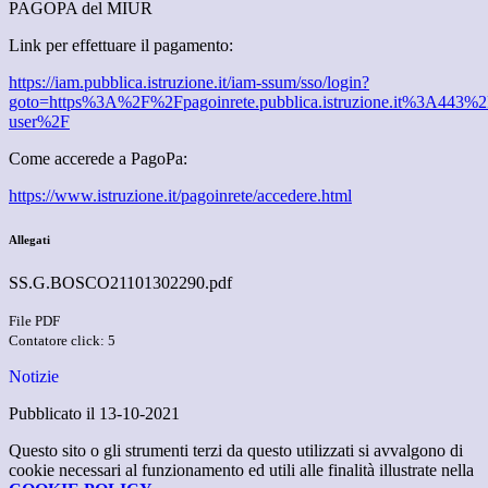
PAGOPA del MIUR
Link per effettuare il pagamento:
https://iam.pubblica.istruzione.it/iam-ssum/sso/login?
goto=https%3A%2F%2Fpagoinrete.pubblica.istruzione.it%3A443%2F
user%2F
Come accerede a PagoPa:
https://www.istruzione.it/pagoinrete/accedere.html
Allegati
SS.G.BOSCO21101302290.pdf
File PDF
Contatore click: 5
Notizie
Pubblicato il 13-10-2021
Questo sito o gli strumenti terzi da questo utilizzati si avvalgono di
cookie necessari al funzionamento ed utili alle finalità illustrate nella