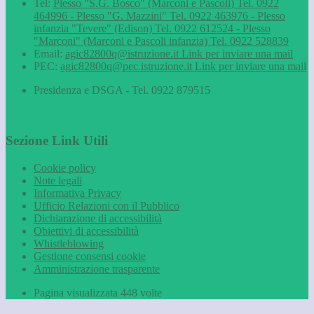
Tel:
Plesso "S.G. Bosco" (Marconi e Pascoli) Tel. 0922
464996 - Plesso "G. Mazzini" Tel. 0922 463976 - Plesso
infanzia "Tevere" (Edison) Tel. 0922 612524 - Plesso
"Marconi" (Marconi e Pascoli infanzia) Tel. 0922 528839
Email:
agic82800q@istruzione.it
Link per inviare una mail
PEC:
agic82800q@pec.istruzione.it
Link per inviare una mail
Presidenza e DSGA - Tel. 0922 879515
Sezione Link Utili
Cookie policy
Note legali
Informativa Privacy
Ufficio Relazioni con il Pubblico
Dichiarazione di accessibilità
Obiettivi di accessibilità
Whistleblowing
Gestione consensi cookie
Amministrazione trasparente
Pagina visualizzata
448
volte