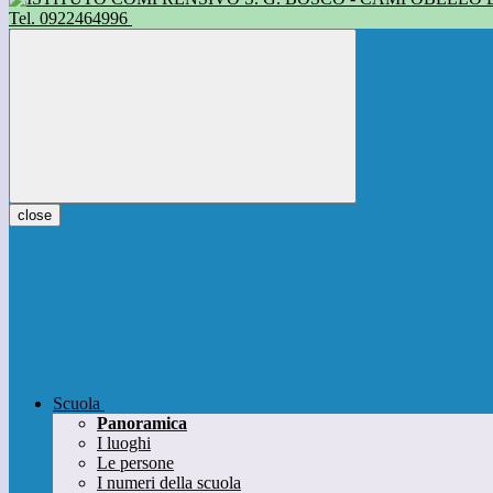
Tel. 0922464996
close
Scuola
Panoramica
I luoghi
Le persone
I numeri della scuola