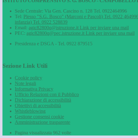
ISTITUTO COMPRENSIVO S. G. BOSCO - CAMPOBELLO D
Sede Centrale: Via Gen. Cascino n. 128 Tel. 0922464996
Tel:
Plesso "S.G. Bosco" (Marconi e Pascoli) Tel. 0922 464996
infanzia) Tel. 0922 528839
Email:
agic82800q@istruzione.it
Link per inviare una mail
PEC:
agic82800q@pec.istruzione.it
Link per inviare una mail
Presidenza e DSGA - Tel. 0922 879515
Sezione Link Utili
Cookie policy
Note legali
Informativa Privacy
Ufficio Relazioni con il Pubblico
Dichiarazione di accessibilità
Obiettivi di accessibilità
Whistleblowing
Gestione consensi cookie
Amministrazione trasparente
Pagina visualizzata
962
volte