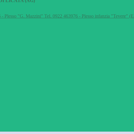
I LICATA (AG)
 - Plesso "G. Mazzini" Tel. 0922 463976 - Plesso infanzia "Tevere" (E