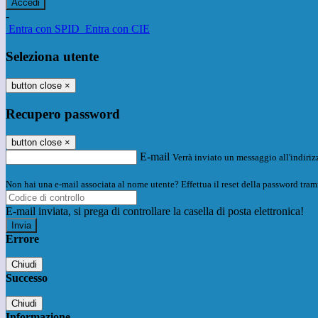
-
Entra con SPID
Entra con CIE
Seleziona utente
button close
×
Recupero password
button close
×
E-mail
Verrà inviato un messaggio all'indirizz
Non hai una e-mail associata al nome utente? Effettua il reset della password tram
E-mail inviata, si prega di controllare la casella di posta elettronica!
Errore
Chiudi
Successo
Chiudi
Informazione