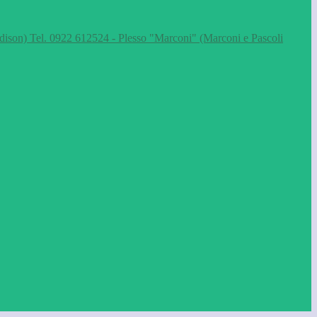
dison) Tel. 0922 612524 - Plesso "Marconi" (Marconi e Pascoli