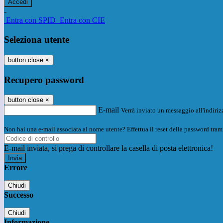
-
Entra con SPID
Entra con CIE
Seleziona utente
button close
×
Recupero password
button close
×
E-mail
Verrà inviato un messaggio all'indirizz
Non hai una e-mail associata al nome utente? Effettua il reset della password tram
E-mail inviata, si prega di controllare la casella di posta elettronica!
Errore
Chiudi
Successo
Chiudi
Informazione