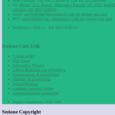
Sede Centrale: Via Gen. Cascino n. 128 Tel. 0922464996
Tel:
Plesso "S.G. Bosco" (Marconi e Pascoli) Tel. 0922 464996
infanzia) Tel. 0922 528839
Email:
agic82800q@istruzione.it
Link per inviare una mail
PEC:
agic82800q@pec.istruzione.it
Link per inviare una mail
Presidenza e DSGA - Tel. 0922 879515
Sezione Link Utili
Cookie policy
Note legali
Informativa Privacy
Ufficio Relazioni con il Pubblico
Dichiarazione di accessibilità
Obiettivi di accessibilità
Whistleblowing
Gestione consensi cookie
Amministrazione trasparente
Pagina visualizzata
1426
volte
Sezione Copyright