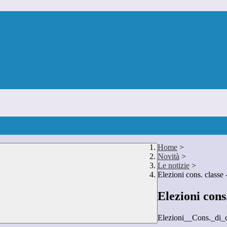
Home
>
Novità
>
Le notizie
>
Elezioni cons. classe -
Elezioni cons.
Elezioni__Cons._di_c