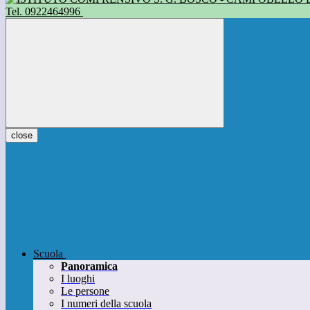
Tel. 0922464996
close
Scuola
Panoramica
I luoghi
Le persone
I numeri della scuola