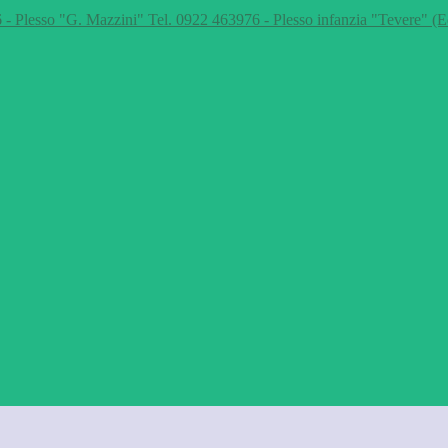
 - Plesso "G. Mazzini" Tel. 0922 463976 - Plesso infanzia "Tevere" (E