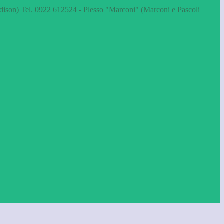
dison) Tel. 0922 612524 - Plesso "Marconi" (Marconi e Pascoli