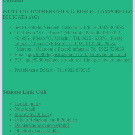
ISTITUTO COMPRENSIVO S. G. BOSCO - CAMPOBELLO
DI LICATA (AG)
Sede Centrale: Via Gen. Cascino n. 128 Tel. 0922464996
Tel:
Plesso "S.G. Bosco" (Marconi e Pascoli) Tel. 0922
464996 - Plesso "G. Mazzini" Tel. 0922 463976 - Plesso
infanzia "Tevere" (Edison) Tel. 0922 612524 - Plesso
"Marconi" (Marconi e Pascoli infanzia) Tel. 0922 528839
Email:
agic82800q@istruzione.it
Link per inviare una mail
PEC:
agic82800q@pec.istruzione.it
Link per inviare una mail
Presidenza e DSGA - Tel. 0922 879515
Sezione Link Utili
Cookie policy
Note legali
Informativa Privacy
Ufficio Relazioni con il Pubblico
Dichiarazione di accessibilità
Obiettivi di accessibilità