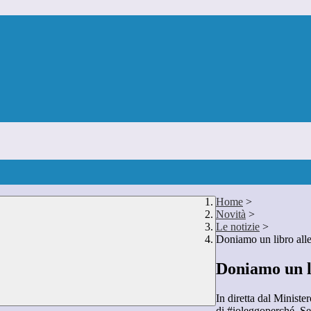
Home
>
Novità
>
Le notizie
>
Doniamo un libro alle
Doniamo un li
In diretta dal Ministe
di #ioleggoperché. Segu