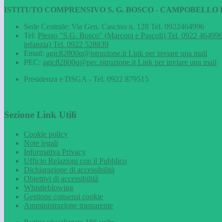
ISTITUTO COMPRENSIVO S. G. BOSCO - CAMPOBELLO D
Sede Centrale: Via Gen. Cascino n. 128 Tel. 0922464996
Tel:
Plesso "S.G. Bosco" (Marconi e Pascoli) Tel. 0922 464996
infanzia) Tel. 0922 528839
Email:
agic82800q@istruzione.it
Link per inviare una mail
PEC:
agic82800q@pec.istruzione.it
Link per inviare una mail
Presidenza e DSGA - Tel. 0922 879515
Sezione Link Utili
Cookie policy
Note legali
Informativa Privacy
Ufficio Relazioni con il Pubblico
Dichiarazione di accessibilità
Obiettivi di accessibilità
Whistleblowing
Gestione consensi cookie
Amministrazione trasparente