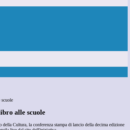
 scuole
bro alle scuole
ro della Cultura, la conferenza stampa di lancio della decima edizione
ila live dal sito dell'iniziativa