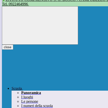
Tel. 0922464996
close
Scuola
Panoramica
I luoghi
Le persone
I numeri della scuola