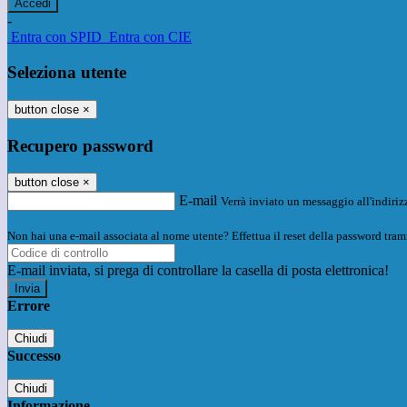
-
Entra con SPID
Entra con CIE
Seleziona utente
button close
×
Recupero password
button close
×
E-mail
Verrà inviato un messaggio all'indirizz
Non hai una e-mail associata al nome utente? Effettua il reset della password tram
E-mail inviata, si prega di controllare la casella di posta elettronica!
Errore
Chiudi
Successo
Chiudi
Informazione