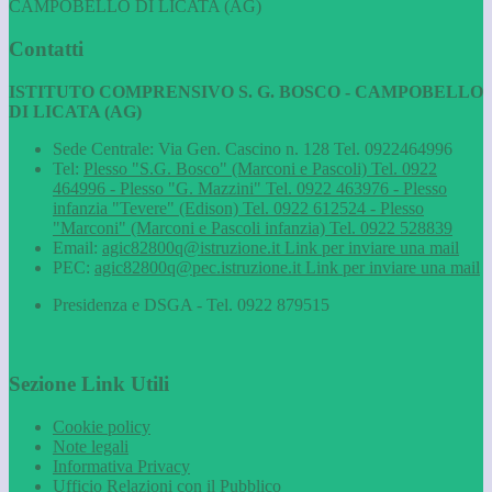
CAMPOBELLO DI LICATA (AG)
Contatti
ISTITUTO COMPRENSIVO S. G. BOSCO - CAMPOBELLO
DI LICATA (AG)
Sede Centrale: Via Gen. Cascino n. 128 Tel. 0922464996
Tel:
Plesso "S.G. Bosco" (Marconi e Pascoli) Tel. 0922
464996 - Plesso "G. Mazzini" Tel. 0922 463976 - Plesso
infanzia "Tevere" (Edison) Tel. 0922 612524 - Plesso
"Marconi" (Marconi e Pascoli infanzia) Tel. 0922 528839
Email:
agic82800q@istruzione.it
Link per inviare una mail
PEC:
agic82800q@pec.istruzione.it
Link per inviare una mail
Presidenza e DSGA - Tel. 0922 879515
Sezione Link Utili
Cookie policy
Note legali
Informativa Privacy
Ufficio Relazioni con il Pubblico