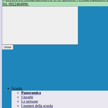
Tel. 0922464996
close
Scuola
Panoramica
I luoghi
Le persone
I numeri della scuola