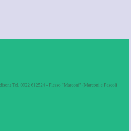
dison) Tel. 0922 612524 - Plesso "Marconi" (Marconi e Pascoli