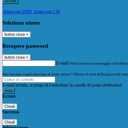
-
Entra con SPID
Entra con CIE
Seleziona utente
button close
×
Recupero password
button close
×
E-mail
Verrà inviato un messaggio all'indirizz
Non hai una e-mail associata al nome utente? Effettua il reset della password tram
E-mail inviata, si prega di controllare la casella di posta elettronica!
Errore
Chiudi
Successo
Chiudi
Informazione