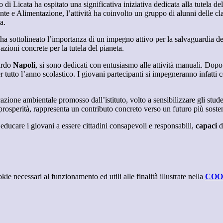
 Licata ha ospitato una significativa iniziativa dedicata alla tutela del
ente e Alimentazione, l’attività ha coinvolto un gruppo di alunni delle c
a.
 ha sottolineato l’importanza di un impegno attivo per la salvaguardia de
 azioni concrete per la tutela del pianeta.
ardo
Napoli
, si sono dedicati con entusiasmo alle attività manuali. Dop
er tutto l’anno scolastico. I giovani partecipanti si impegneranno infatti
azione ambientale promosso dall’istituto, volto a sensibilizzare gli stude
rosperità, rappresenta un contributo concreto verso un futuro più sosten
ducare i giovani a essere cittadini consapevoli e responsabili,
capaci
d
kie necessari al funzionamento ed utili alle finalità illustrate nella
COO