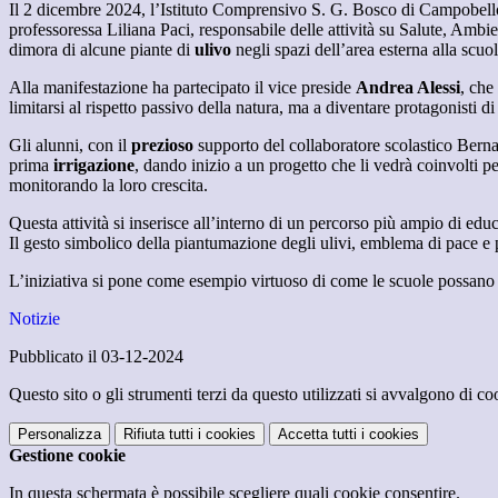
Il 2 dicembre 2024, l’Istituto Comprensivo S. G. Bosco di Campobello di
professoressa Liliana Paci, responsabile delle attività su Salute, Ambi
dimora di alcune piante di
ulivo
negli spazi dell’area esterna alla scuol
Alla manifestazione ha partecipato il vice preside
Andrea Alessi
, che
limitarsi al rispetto passivo della natura, ma a diventare protagonisti di
Gli alunni, con il
prezioso
supporto del collaboratore scolastico Bern
prima
irrigazione
, dando inizio a un progetto che li vedrà coinvolti p
monitorando la loro crescita.
Questa attività si inserisce all’interno di un percorso più ampio di educ
Il gesto simbolico della piantumazione degli ulivi, emblema di pace e p
L’iniziativa si pone come esempio virtuoso di come le scuole possano e
Notizie
Pubblicato il 03-12-2024
Questo sito o gli strumenti terzi da questo utilizzati si avvalgono di coo
Personalizza
Rifiuta tutti
i cookies
Accetta tutti
i cookies
Gestione cookie
In questa schermata è possibile scegliere quali cookie consentire.