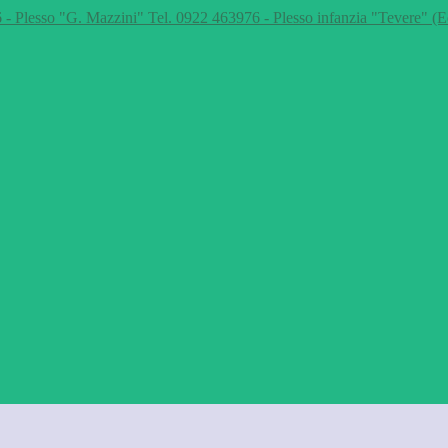
 - Plesso "G. Mazzini" Tel. 0922 463976 - Plesso infanzia "Tevere" (E