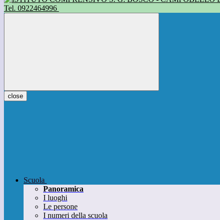
Tel. 0922464996
close
Scuola
Panoramica
I luoghi
Le persone
I numeri della scuola