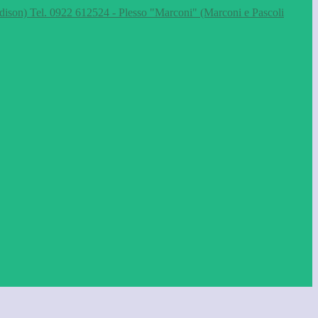
dison) Tel. 0922 612524 - Plesso "Marconi" (Marconi e Pascoli