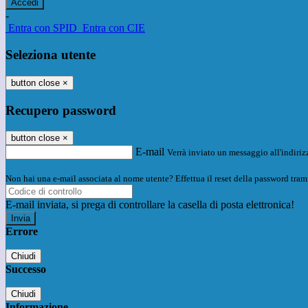
-
Entra con SPID
Entra con CIE
Seleziona utente
button close
×
Recupero password
button close
×
E-mail
Verrà inviato un messaggio all'indirizz
Non hai una e-mail associata al nome utente? Effettua il reset della password tram
E-mail inviata, si prega di controllare la casella di posta elettronica!
Errore
Chiudi
Successo
Chiudi
Informazione