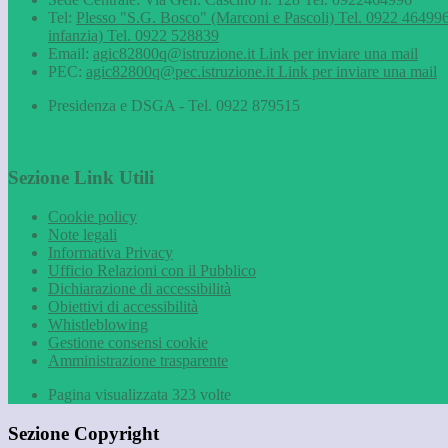
Tel:
Plesso "S.G. Bosco" (Marconi e Pascoli) Tel. 0922 464996
infanzia) Tel. 0922 528839
Email:
agic82800q@istruzione.it
Link per inviare una mail
PEC:
agic82800q@pec.istruzione.it
Link per inviare una mail
Presidenza e DSGA - Tel. 0922 879515
Sezione Link Utili
Cookie policy
Note legali
Informativa Privacy
Ufficio Relazioni con il Pubblico
Dichiarazione di accessibilità
Obiettivi di accessibilità
Whistleblowing
Gestione consensi cookie
Amministrazione trasparente
Pagina visualizzata
323
volte
Sezione Copyright