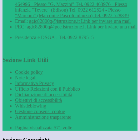
464996 - Plesso "G. Mazzini" Tel. 0922 463976 - Plesso
infanzia "Tevere" (Edison) Tel. 0922 612524 - Plesso
"Marconi" (Marconi e Pascoli infanzia) Tel. 0922 528839
Email:
agic82800q@istruzione.it
Link per inviare una mail
PEC:
agic82800q@pec.istruzione.it
Link per inviare una mail
Presidenza e DSGA - Tel. 0922 879515
Sezione Link Utili
Cookie policy
Note legali
Informativa Privacy
Ufficio Relazioni con il Pubblico
Dichiarazione di accessibilità
Obiettivi di accessibilità
Whistleblowing
Gestione consensi cookie
Amministrazione trasparente
Pagina visualizzata
571
volte
Sezione Copyright