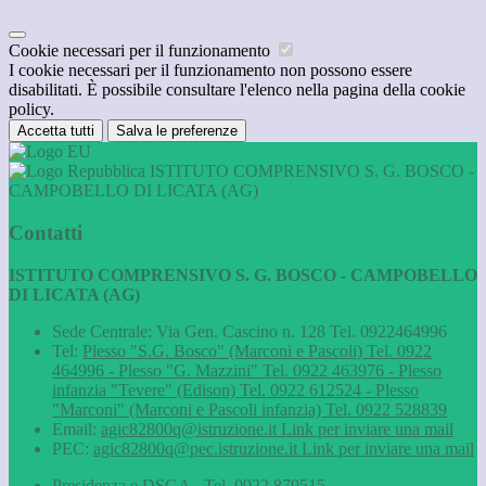
Cookie necessari per il funzionamento
I cookie necessari per il funzionamento non possono essere
disabilitati. È possibile consultare l'elenco nella pagina della cookie
policy.
Accetta tutti
Salva le preferenze
ISTITUTO COMPRENSIVO S. G. BOSCO -
CAMPOBELLO DI LICATA (AG)
Contatti
ISTITUTO COMPRENSIVO S. G. BOSCO - CAMPOBELLO
DI LICATA (AG)
Sede Centrale: Via Gen. Cascino n. 128 Tel. 0922464996
Tel:
Plesso "S.G. Bosco" (Marconi e Pascoli) Tel. 0922
464996 - Plesso "G. Mazzini" Tel. 0922 463976 - Plesso
infanzia "Tevere" (Edison) Tel. 0922 612524 - Plesso
"Marconi" (Marconi e Pascoli infanzia) Tel. 0922 528839
Email:
agic82800q@istruzione.it
Link per inviare una mail
PEC:
agic82800q@pec.istruzione.it
Link per inviare una mail
Presidenza e DSGA - Tel. 0922 879515