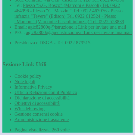
Tel:
Plesso "S.G. Bosco" (Marconi e Pascoli) Tel. 0922
464996 - Plesso "G. Mazzini" Tel. 0922 463976 - Plesso
infanzia "Tevere" (Edison) Tel. 0922 612524 - Plesso
"Marconi" (Marconi e Pascoli infanzia) Tel. 0922 528839
Email:
agic82800q@istruzione.it
Link per inviare una mail
PEC:
agic82800q@pec.istruzione.it
Link per inviare una mail
Presidenza e DSGA - Tel. 0922 879515
Sezione Link Utili
Cookie policy
Note legali
Informativa Privacy
Ufficio Relazioni con il Pubblico
Dichiarazione di accessibilità
Obiettivi di accessibilità
Whistleblowing
Gestione consensi cookie
Amministrazione trasparente
Pagina visualizzata
260
volte