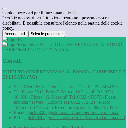
Cookie necessari per il funzionamento
I cookie necessari per il funzionamento non possono essere
disabilitati. È possibile consultare l'elenco nella pagina della cookie
policy.
Accetta tutti
Salva le preferenze
ISTITUTO COMPRENSIVO S. G. BOSCO -
CAMPOBELLO DI LICATA (AG)
Contatti
ISTITUTO COMPRENSIVO S. G. BOSCO - CAMPOBELLO
DI LICATA (AG)
Sede Centrale: Via Gen. Cascino n. 128 Tel. 0922464996
Tel:
Plesso "S.G. Bosco" (Marconi e Pascoli) Tel. 0922
464996 - Plesso "G. Mazzini" Tel. 0922 463976 - Plesso
infanzia "Tevere" (Edison) Tel. 0922 612524 - Plesso
"Marconi" (Marconi e Pascoli infanzia) Tel. 0922 528839
Email:
agic82800q@istruzione.it
Link per inviare una mail
PEC:
agic82800q@pec.istruzione.it
Link per inviare una mail
Presidenza e DSGA - Tel. 0922 879515