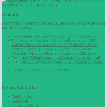
ISTITUTO COMPRENSIVO S. G. BOSCO -
CAMPOBELLO DI LICATA (AG)
Contatti
ISTITUTO COMPRENSIVO S. G. BOSCO - CAMPOBELLO
DI LICATA (AG)
Sede Centrale: Via Gen. Cascino n. 128 Tel. 0922464996
Tel:
Plesso "S.G. Bosco" (Marconi e Pascoli) Tel. 0922
464996 - Plesso "G. Mazzini" Tel. 0922 463976 - Plesso
infanzia "Tevere" (Edison) Tel. 0922 612524 - Plesso
"Marconi" (Marconi e Pascoli infanzia) Tel. 0922 528839
Email:
agic82800q@istruzione.it
Link per inviare una mail
PEC:
agic82800q@pec.istruzione.it
Link per inviare una mail
Presidenza e DSGA - Tel. 0922 879515
Sezione Link Utili
Cookie policy
Note legali
Informativa Privacy