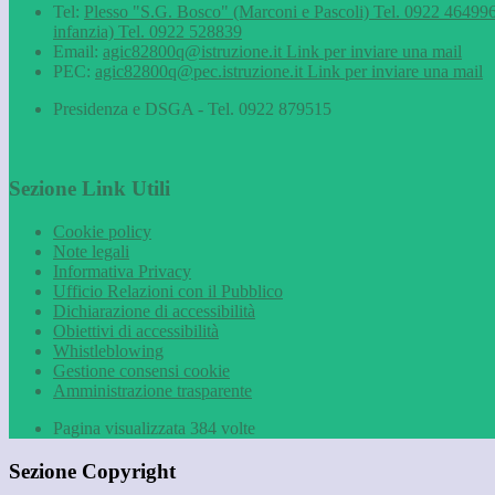
Tel:
Plesso "S.G. Bosco" (Marconi e Pascoli) Tel. 0922 464996
infanzia) Tel. 0922 528839
Email:
agic82800q@istruzione.it
Link per inviare una mail
PEC:
agic82800q@pec.istruzione.it
Link per inviare una mail
Presidenza e DSGA - Tel. 0922 879515
Sezione Link Utili
Cookie policy
Note legali
Informativa Privacy
Ufficio Relazioni con il Pubblico
Dichiarazione di accessibilità
Obiettivi di accessibilità
Whistleblowing
Gestione consensi cookie
Amministrazione trasparente
Pagina visualizzata
384
volte
Sezione Copyright