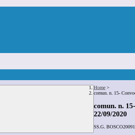
Home
>
comun. n. 15- Convoc
comun. n. 15-
22/09/2020
SS.G. BOSCO20091