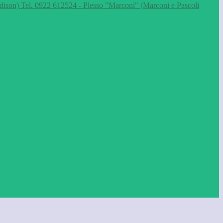
dison) Tel. 0922 612524 - Plesso "Marconi" (Marconi e Pascoli