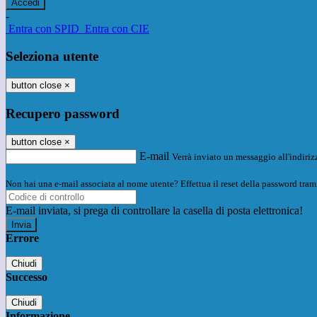
-
Entra con SPID
Entra con CIE
Seleziona utente
button close
×
Recupero password
button close
×
E-mail
Verrà inviato un messaggio all'indirizz
Non hai una e-mail associata al nome utente? Effettua il reset della password tram
E-mail inviata, si prega di controllare la casella di posta elettronica!
Errore
Chiudi
Successo
Chiudi
Informazione