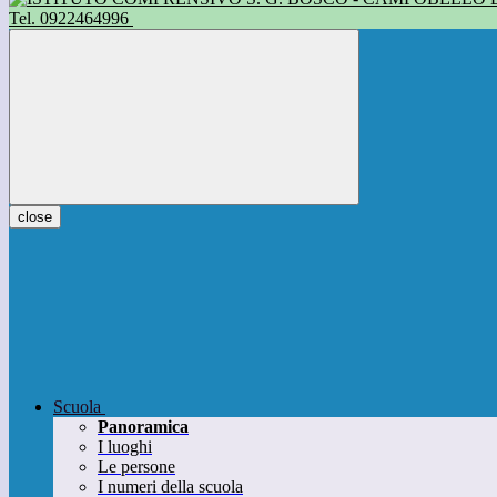
Tel. 0922464996
close
Scuola
Panoramica
I luoghi
Le persone
I numeri della scuola