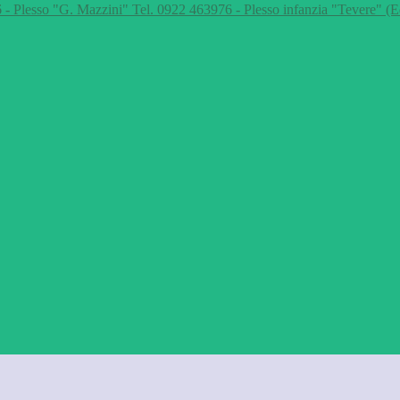
 - Plesso "G. Mazzini" Tel. 0922 463976 - Plesso infanzia "Tevere" (E