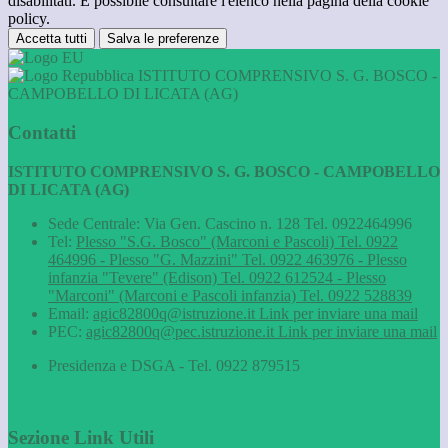
disabilitati. È possibile consultare l'elenco nella pagina della cookie
policy.
Accetta tutti
Salva le preferenze
ISTITUTO COMPRENSIVO S. G. BOSCO -
CAMPOBELLO DI LICATA (AG)
Contatti
ISTITUTO COMPRENSIVO S. G. BOSCO - CAMPOBELLO
DI LICATA (AG)
Sede Centrale: Via Gen. Cascino n. 128 Tel. 0922464996
Tel:
Plesso "S.G. Bosco" (Marconi e Pascoli) Tel. 0922
464996 - Plesso "G. Mazzini" Tel. 0922 463976 - Plesso
infanzia "Tevere" (Edison) Tel. 0922 612524 - Plesso
"Marconi" (Marconi e Pascoli infanzia) Tel. 0922 528839
Email:
agic82800q@istruzione.it
Link per inviare una mail
PEC:
agic82800q@pec.istruzione.it
Link per inviare una mail
Presidenza e DSGA - Tel. 0922 879515
Sezione Link Utili