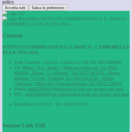
policy.
Accetta tutti
Salva le preferenze
ISTITUTO COMPRENSIVO S. G. BOSCO -
CAMPOBELLO DI LICATA (AG)
Contatti
ISTITUTO COMPRENSIVO S. G. BOSCO - CAMPOBELLO
DI LICATA (AG)
Sede Centrale: Via Gen. Cascino n. 128 Tel. 0922464996
Tel:
Plesso "S.G. Bosco" (Marconi e Pascoli) Tel. 0922
464996 - Plesso "G. Mazzini" Tel. 0922 463976 - Plesso
infanzia "Tevere" (Edison) Tel. 0922 612524 - Plesso
"Marconi" (Marconi e Pascoli infanzia) Tel. 0922 528839
Email:
agic82800q@istruzione.it
Link per inviare una mail
PEC:
agic82800q@pec.istruzione.it
Link per inviare una mail
Presidenza e DSGA - Tel. 0922 879515
Sezione Link Utili