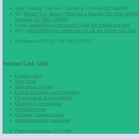
Sede Centrale: Via Gen. Cascino n. 128 Tel. 0922464996
Tel:
Plesso "S.G. Bosco" (Marconi e Pascoli) Tel. 0922 464996
infanzia) Tel. 0922 528839
Email:
agic82800q@istruzione.it
Link per inviare una mail
PEC:
agic82800q@pec.istruzione.it
Link per inviare una mail
Presidenza e DSGA - Tel. 0922 879515
Sezione Link Utili
Cookie policy
Note legali
Informativa Privacy
Ufficio Relazioni con il Pubblico
Dichiarazione di accessibilità
Obiettivi di accessibilità
Whistleblowing
Gestione consensi cookie
Amministrazione trasparente
Pagina visualizzata
570
volte