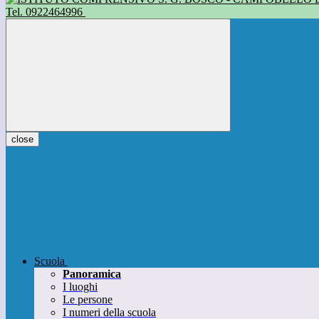
Tel. 0922464996
close
Scuola
Panoramica
I luoghi
Le persone
I numeri della scuola