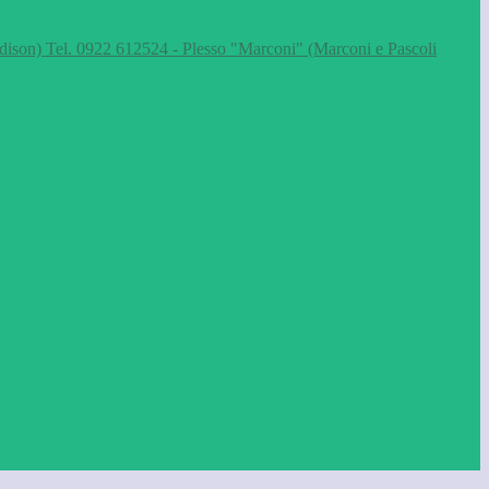
dison) Tel. 0922 612524 - Plesso "Marconi" (Marconi e Pascoli