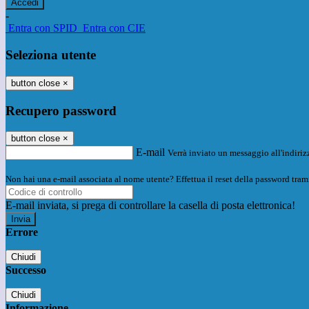
-
Entra con SPID
Entra con CIE
Seleziona utente
button close
×
Recupero password
button close
×
E-mail
Verrà inviato un messaggio all'indirizz
Non hai una e-mail associata al nome utente? Effettua il reset della password tram
E-mail inviata, si prega di controllare la casella di posta elettronica!
Errore
Chiudi
Successo
Chiudi
Informazione